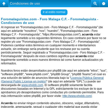
Condiciones de uso
Ir al estilo normal
Foromalaguistas.com - Foro Malaga C.F. - Foromalaguista -
Condiciones de uso
Al ingresar en "Foromalaguistas.com - Foro Malaga C.F. - Foromalaguista" (de
aquí en adelante "nosotros", "nos", "nuestro", "Foromalaguistas.com - Foro
Malaga C.F. - Foromalaguista", "https://foromalaguistas.com"),
acuerda
estar
legalmente sometido a los siguientes términos. En caso contrario por favor no se
registre y/o use "Foromalaguistas.com - Foro Malaga C.F. - Foromalaguista".
Podemos cambiar estos términos en cualquier momento e intentaríamos
avisarle, sin embargo sería prudente que los revisase por su cuenta
periódicamente. Seguir registrado a "Foromalaguistas.com - Foro Malaga C.F. -
Foromalaguista" después de esos cambios significa que
acuerda
estar
legalmente sometido a esos nuevos términos tal como fueron actualizados y/o
reformados.
Nuestros foros están desarrollados por phpBB (de aquí en adelante "ellos", "sus",
"software phpBB", "www.phpbb.com", "phpBB Group", "phpBB Teams") el cual es
una solución de tablón de anuncios liberada bajo la "
Licencia Pública General
(General Public License en inglés)
" (de aquí en adelante "GPL") y puede ser
descargada de
www.phpbb.com
. El software phpBB solamente facilita
discusiones basadas en Internet y la GPL estrictamente los excluye de lo que
aprobamos y/o desaprobamos como conductas y/o contenido permisible. Para
más información sobre phpBB, por favor visite:
http://www.phpbb.com/
.
Acuerda
no enviar ningun contenido abusivo, obsceno, vulgar, difamatorio,
indecente, amenazante, sexual o cualquier otro material que pueda violar