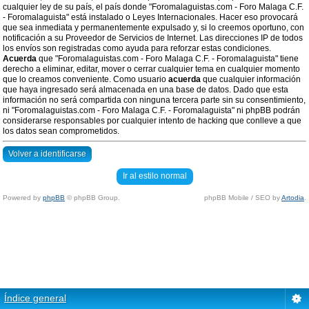
cualquier ley de su país, el país donde "Foromalaguistas.com - Foro Malaga C.F.
- Foromalaguista" está instalado o Leyes Internacionales. Hacer eso provocará
que sea inmediata y permanentemente expulsado y, si lo creemos oportuno, con
notificación a su Proveedor de Servicios de Internet. Las direcciones IP de todos
los envíos son registradas como ayuda para reforzar estas condiciones.
Acuerda
que "Foromalaguistas.com - Foro Malaga C.F. - Foromalaguista" tiene
derecho a eliminar, editar, mover o cerrar cualquier tema en cualquier momento
que lo creamos conveniente. Como usuario
acuerda
que cualquier información
que haya ingresado será almacenada en una base de datos. Dado que esta
información no será compartida con ninguna tercera parte sin su consentimiento,
ni "Foromalaguistas.com - Foro Malaga C.F. - Foromalaguista" ni phpBB podrán
considerarse responsables por cualquier intento de hacking que conlleve a que
los datos sean comprometidos.
Volver a identificarse
Ir al estilo normal
Powered by
phpBB
© phpBB Group.
phpBB Mobile / SEO by
Artodia
.
Índice general