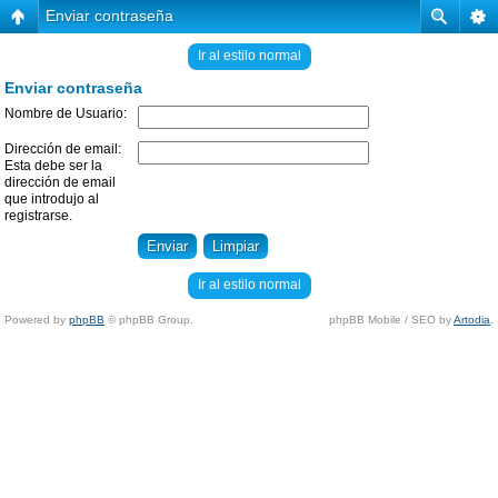
Enviar contraseña
Ir al estilo normal
Enviar contraseña
Nombre de Usuario:
Dirección de email:
Esta debe ser la
dirección de email
que introdujo al
registrarse.
Ir al estilo normal
Powered by
phpBB
© phpBB Group.
phpBB Mobile / SEO by
Artodia
.