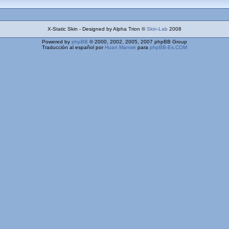
X-Static Skin - Designed by Alpha Trion ©
Skin-Lab
2008
Powered by
phpBB
© 2000, 2002, 2005, 2007 phpBB Group
Traducción al español por
Huan Manwë
para
phpBB-Es.COM