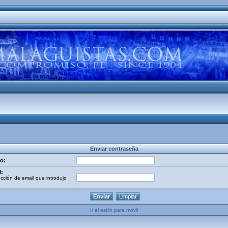
Enviar contraseña
o:
l:
ección de email que introdujo
Ir al estilo para movil