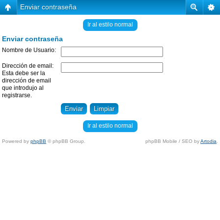
Enviar contraseña
Ir al estilo normal
Enviar contraseña
Nombre de Usuario:
Dirección de email:
Esta debe ser la
dirección de email
que introdujo al
registrarse.
Ir al estilo normal
Powered by
phpBB
© phpBB Group.
phpBB Mobile / SEO by
Artodia
.