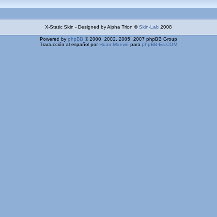
X-Static Skin - Designed by Alpha Trion ©
Skin-Lab
2008
Powered by
phpBB
© 2000, 2002, 2005, 2007 phpBB Group
Traducción al español por
Huan Manwë
para
phpBB-Es.COM