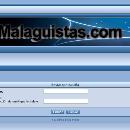
Enviar contraseña
o:
l:
ección de email que introdujo
Ir al estilo para movil