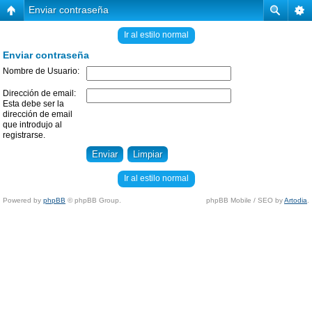
Enviar contraseña
Ir al estilo normal
Enviar contraseña
Nombre de Usuario:
Dirección de email:
Esta debe ser la
dirección de email
que introdujo al
registrarse.
Ir al estilo normal
Powered by
phpBB
© phpBB Group.
phpBB Mobile / SEO by
Artodia
.