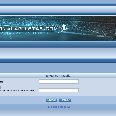
Enviar contraseña
o:
l:
ección de email que introdujo
Ir al estilo para movil