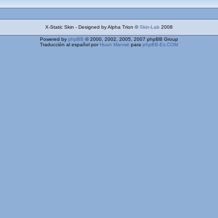
X-Static Skin - Designed by Alpha Trion ©
Skin-Lab
2008
Powered by
phpBB
© 2000, 2002, 2005, 2007 phpBB Group
Traducción al español por
Huan Manwë
para
phpBB-Es.COM