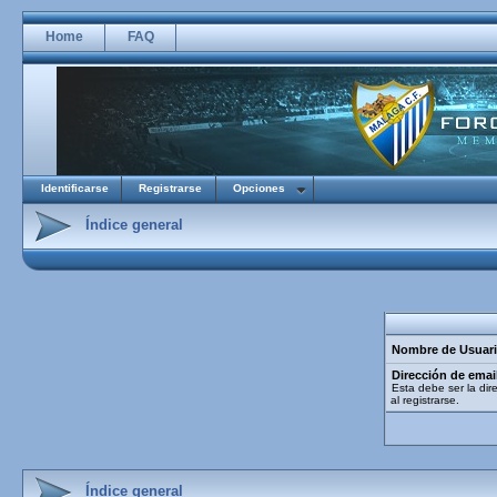
Home
FAQ
Identificarse
Registrarse
Opciones
Índice general
Nombre de Usuari
Dirección de emai
Esta debe ser la dir
al registrarse.
Índice general