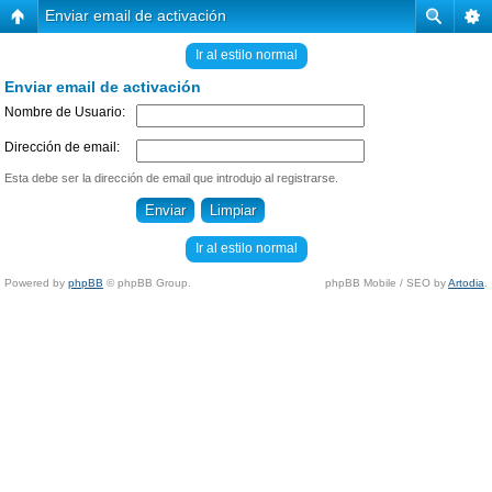
Enviar email de activación
Ir al estilo normal
Enviar email de activación
Nombre de Usuario:
Dirección de email:
Esta debe ser la dirección de email que introdujo al registrarse.
Ir al estilo normal
Powered by
phpBB
© phpBB Group.
phpBB Mobile / SEO by
Artodia
.