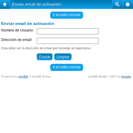
Enviar email de activación
Ir al estilo normal
Enviar email de activación
Nombre de Usuario:
Dirección de email:
Esta debe ser la dirección de email que introdujo al registrarse.
Ir al estilo normal
Powered by
phpBB
© phpBB Group.
phpBB Mobile / SEO by
Artodia
.