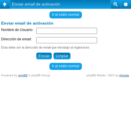
Enviar email de activación
Ir al estilo normal
Enviar email de activación
Nombre de Usuario:
Dirección de email:
Esta debe ser la dirección de email que introdujo al registrarse.
Ir al estilo normal
Powered by
phpBB
© phpBB Group.
phpBB Mobile / SEO by
Artodia
.