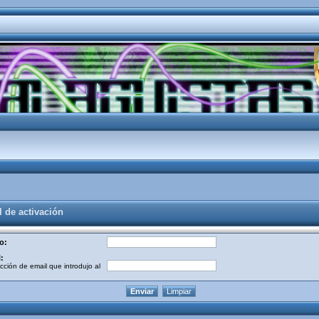
l de activación
o:
:
cción de email que introdujo al