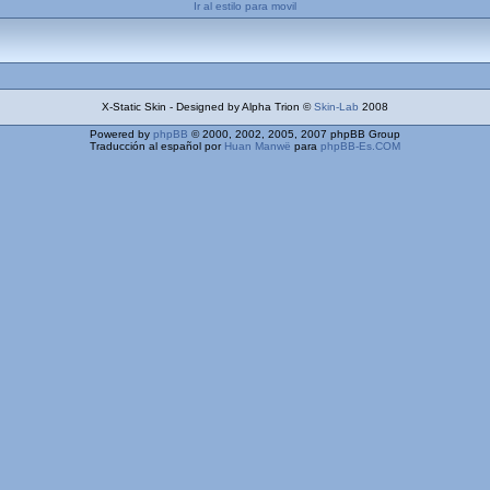
Ir al estilo para movil
X-Static Skin - Designed by Alpha Trion ©
Skin-Lab
2008
Powered by
phpBB
© 2000, 2002, 2005, 2007 phpBB Group
Traducción al español por
Huan Manwë
para
phpBB-Es.COM