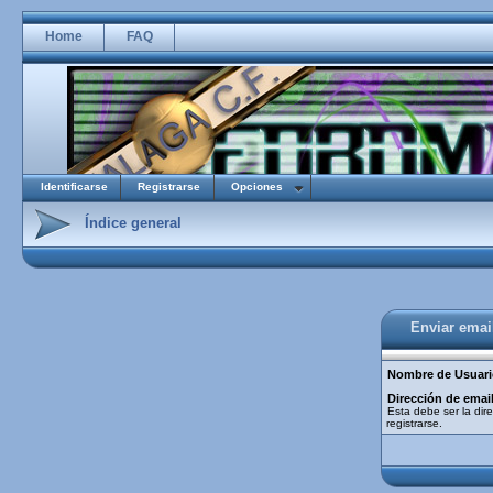
Home
FAQ
Identificarse
Registrarse
Opciones
Índice general
Enviar emai
Nombre de Usuari
Dirección de email
Esta debe ser la dire
registrarse.