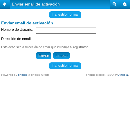
Enviar email de activación
Ir al estilo normal
Enviar email de activación
Nombre de Usuario:
Dirección de email:
Esta debe ser la dirección de email que introdujo al registrarse.
Ir al estilo normal
Powered by
phpBB
© phpBB Group.
phpBB Mobile / SEO by
Artodia
.