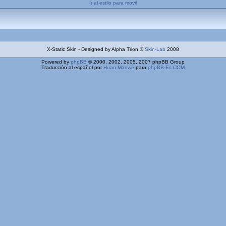
Ir al estilo para movil
X-Static Skin - Designed by Alpha Trion ©
Skin-Lab
2008
Powered by
phpBB
© 2000, 2002, 2005, 2007 phpBB Group
Traducción al español por
Huan Manwë
para
phpBB-Es.COM