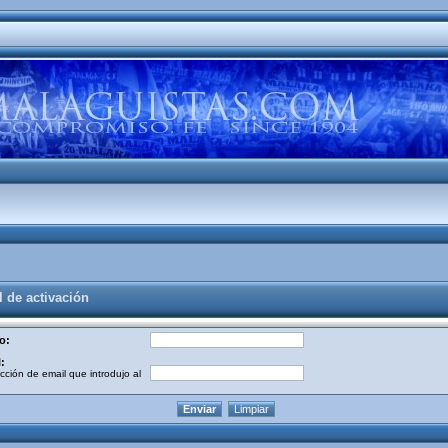
l de activación
o:
:
cción de email que introdujo al