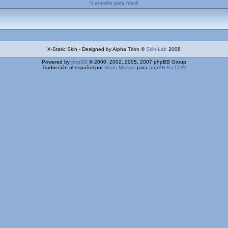
Ir al estilo para movil
X-Static Skin - Designed by Alpha Trion ©
Skin-Lab
2008
Powered by
phpBB
© 2000, 2002, 2005, 2007 phpBB Group
Traducción al español por
Huan Manwë
para
phpBB-Es.COM