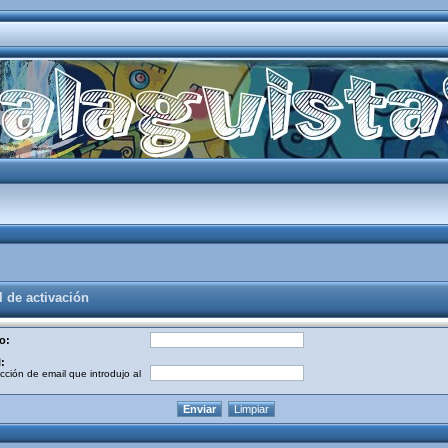
l de activación
o:
:
cción de email que introdujo al