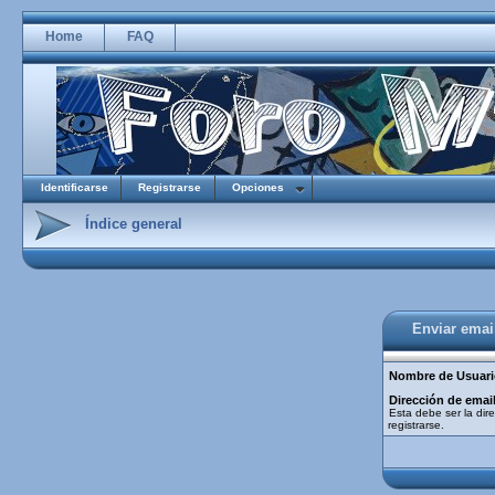
Home
FAQ
Identificarse
Registrarse
Opciones
Índice general
Enviar emai
Nombre de Usuari
Dirección de email
Esta debe ser la dire
registrarse.