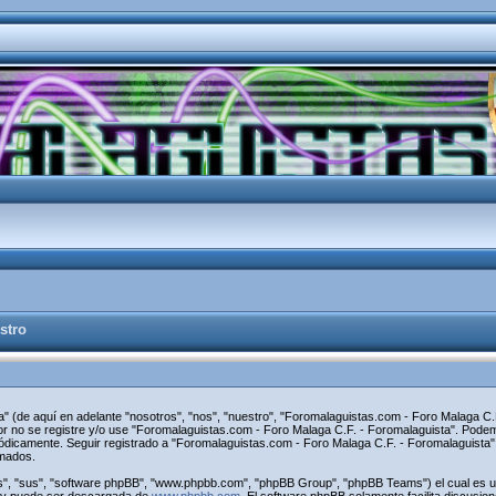
stro
" (de aquí en adelante "nosotros", "nos", "nuestro", "Foromalaguistas.com - Foro Malaga C.F
avor no se registre y/o use "Foromalaguistas.com - Foro Malaga C.F. - Foromalaguista". Pod
riódicamente. Seguir registrado a "Foromalaguistas.com - Foro Malaga C.F. - Foromalaguist
rmados.
s", "sus", "software phpBB", "www.phpbb.com", "phpBB Group", "phpBB Teams") el cual es una