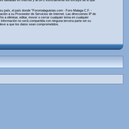
nes basadas en Internet y la GPL estrictamente los excluye de lo que
e su país, el país donde "Foromalaguistas.com - Foro Malaga C.F. -
ción a su Proveedor de Servicios de Internet. Las direcciones IP de
 a eliminar, editar, mover o cerrar cualquier tema en cualquier
información no será compartida con ninguna tercera parte sin su
lleve a que los datos sean comprometidos.