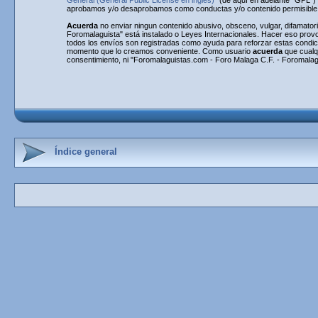
General (General Public License en inglés)
" (de aquí en adelante "GPL"
aprobamos y/o desaprobamos como conductas y/o contenido permisible. 
Acuerda
no enviar ningun contenido abusivo, obsceno, vulgar, difamatori
Foromalaguista" está instalado o Leyes Internacionales. Hacer eso provo
todos los envíos son registradas como ayuda para reforzar estas condi
momento que lo creamos conveniente. Como usuario
acuerda
que cualq
consentimiento, ni "Foromalaguistas.com - Foro Malaga C.F. - Foromalag
Índice general