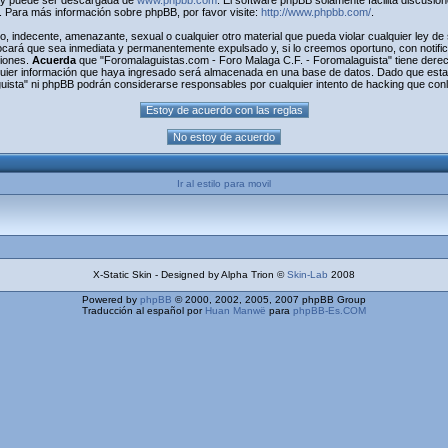
) y puede ser descargada de
www.phpbb.com
. El software phpBB solamente facilita discusio
Para más información sobre phpBB, por favor visite:
http://www.phpbb.com/
.
o, indecente, amenazante, sexual o cualquier otro material que pueda violar cualquier ley d
cará que sea inmediata y permanentemente expulsado y, si lo creemos oportuno, con notifica
ciones.
Acuerda
que "Foromalaguistas.com - Foro Malaga C.F. - Foromalaguista" tiene derecho
uier información que haya ingresado será almacenada en una base de datos. Dado que esta 
uista" ni phpBB podrán considerarse responsables por cualquier intento de hacking que con
Ir al estilo para movil
X-Static Skin - Designed by Alpha Trion ©
Skin-Lab
2008
Powered by
phpBB
© 2000, 2002, 2005, 2007 phpBB Group
Traducción al español por
Huan Manwë
para
phpBB-Es.COM