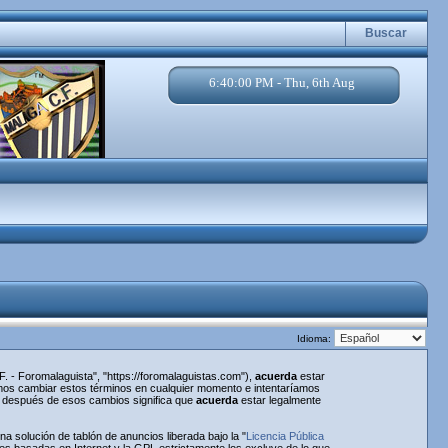
Buscar
6:40:00 PM - Thu, 6th Aug
Idioma:
. - Foromalaguista", "https://foromalaguistas.com"),
acuerda
estar
emos cambiar estos términos en cualquier momento e intentaríamos
a" después de esos cambios significa que
acuerda
estar legalmente
 solución de tablón de anuncios liberada bajo la "
Licencia Pública