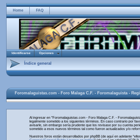
Home
FAQ
Identificarse
Opciones
Índice general
Foromalaguistas.com - Foro Malaga C.F. - Foromalaguista - Regi
Al ingresar en "Foromalaguistas.com - Foro Malaga C.F. - Foromalaguista
legalmente sometido a los siguientes términos. En caso contrario por f
avisarle, sin embargo sería prudente que los revisase por su cuenta pe
sometido a esos nuevos términos tal como fueron actualizados y/o refo
Nuestros foros están desarrollados por phpBB (de aquí en adelante "ello