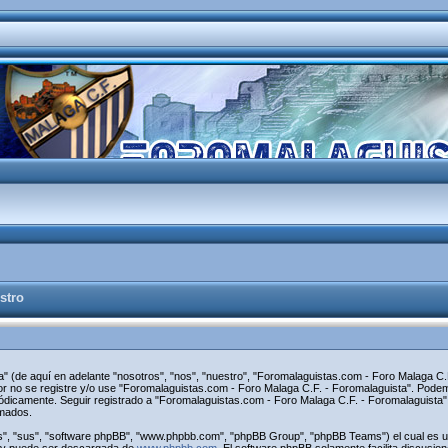
stro
" (de aquí en adelante "nosotros", "nos", "nuestro", "Foromalaguistas.com - Foro Malaga C.F
avor no se registre y/o use "Foromalaguistas.com - Foro Malaga C.F. - Foromalaguista". Pod
riódicamente. Seguir registrado a "Foromalaguistas.com - Foro Malaga C.F. - Foromalaguist
rmados.
s", "sus", "software phpBB", "www.phpbb.com", "phpBB Group", "phpBB Teams") el cual es una