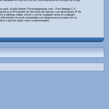
nes basadas en Internet y la GPL estrictamente los excluye de lo que
e su país, el país donde "Foromalaguistas.com - Foro Malaga C.F. -
ción a su Proveedor de Servicios de Internet. Las direcciones IP de
 a eliminar, editar, mover o cerrar cualquier tema en cualquier
información no será compartida con ninguna tercera parte sin su
lleve a que los datos sean comprometidos.