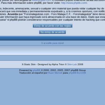
) y puede ser descargada de
www.phpbb.com
. El software phpBB solamente facilita discusio
Para más información sobre phpBB, por favor visite:
http://www.phpbb.com/
.
o, indecente, amenazante, sexual o cualquier otro material que pueda violar cualquier ley d
cará que sea inmediata y permanentemente expulsado y, si lo creemos oportuno, con notifica
ciones.
Acuerda
que "Foromalaguistas.com - Foro Malaga C.F. - Foromalaguista" tiene derecho
uier información que haya ingresado será almacenada en una base de datos. Dado que esta 
uista" ni phpBB podrán considerarse responsables por cualquier intento de hacking que con
Ir al estilo para movil
X-Static Skin - Designed by Alpha Trion ©
Skin-Lab
2008
Powered by
phpBB
© 2000, 2002, 2005, 2007 phpBB Group
Traducción al español por
Huan Manwë
para
phpBB-Es.COM