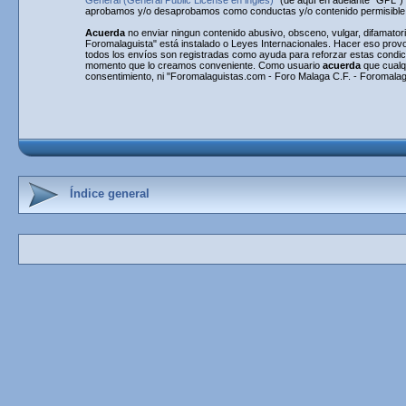
General (General Public License en inglés)
" (de aquí en adelante "GPL"
aprobamos y/o desaprobamos como conductas y/o contenido permisible. 
Acuerda
no enviar ningun contenido abusivo, obsceno, vulgar, difamatori
Foromalaguista" está instalado o Leyes Internacionales. Hacer eso provo
todos los envíos son registradas como ayuda para reforzar estas condi
momento que lo creamos conveniente. Como usuario
acuerda
que cualq
consentimiento, ni "Foromalaguistas.com - Foro Malaga C.F. - Foromalag
Índice general