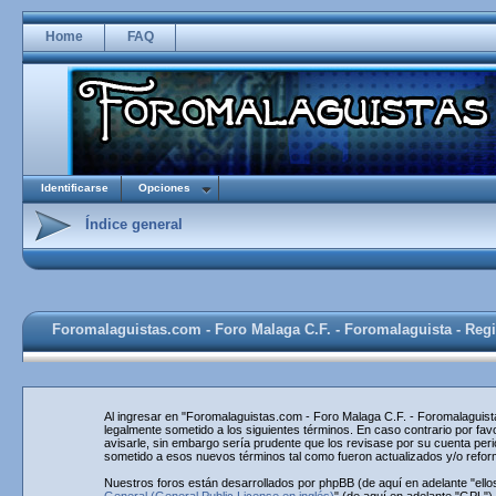
Home
FAQ
Identificarse
Opciones
Índice general
Foromalaguistas.com - Foro Malaga C.F. - Foromalaguista - Regi
Al ingresar en "Foromalaguistas.com - Foro Malaga C.F. - Foromalaguista
legalmente sometido a los siguientes términos. En caso contrario por f
avisarle, sin embargo sería prudente que los revisase por su cuenta pe
sometido a esos nuevos términos tal como fueron actualizados y/o refo
Nuestros foros están desarrollados por phpBB (de aquí en adelante "ello