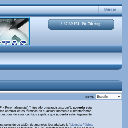
Buscar
3:37:39 PM - Fri, 7th Aug
Idioma:
. - Foromalaguista", "https://foromalaguistas.com"),
acuerda
estar
emos cambiar estos términos en cualquier momento e intentaríamos
a" después de esos cambios significa que
acuerda
estar legalmente
 solución de tablón de anuncios liberada bajo la "
Licencia Pública