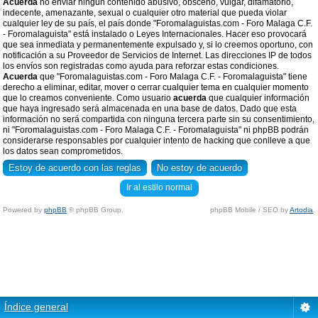
Acuerda
no enviar ningun contenido abusivo, obsceno, vulgar, difamatorio,
indecente, amenazante, sexual o cualquier otro material que pueda violar
cualquier ley de su país, el país donde "Foromalaguistas.com - Foro Malaga C.F.
- Foromalaguista" está instalado o Leyes Internacionales. Hacer eso provocará
que sea inmediata y permanentemente expulsado y, si lo creemos oportuno, con
notificación a su Proveedor de Servicios de Internet. Las direcciones IP de todos
los envíos son registradas como ayuda para reforzar estas condiciones.
Acuerda
que "Foromalaguistas.com - Foro Malaga C.F. - Foromalaguista" tiene
derecho a eliminar, editar, mover o cerrar cualquier tema en cualquier momento
que lo creamos conveniente. Como usuario
acuerda
que cualquier información
que haya ingresado será almacenada en una base de datos. Dado que esta
información no será compartida con ninguna tercera parte sin su consentimiento,
ni "Foromalaguistas.com - Foro Malaga C.F. - Foromalaguista" ni phpBB podrán
considerarse responsables por cualquier intento de hacking que conlleve a que
los datos sean comprometidos.
Ir al estilo normal
Powered by
phpBB
© phpBB Group.
phpBB Mobile / SEO by
Artodia
.
Índice general