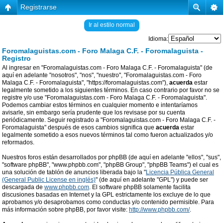
Registrarse
Ir al estilo normal
Idioma:
Foromalaguistas.com - Foro Malaga C.F. - Foromalaguista -
Registro
Al ingresar en "Foromalaguistas.com - Foro Malaga C.F. - Foromalaguista" (de
aquí en adelante "nosotros", "nos", "nuestro", "Foromalaguistas.com - Foro
Malaga C.F. - Foromalaguista", "https://foromalaguistas.com"),
acuerda
estar
legalmente sometido a los siguientes términos. En caso contrario por favor no se
registre y/o use "Foromalaguistas.com - Foro Malaga C.F. - Foromalaguista".
Podemos cambiar estos términos en cualquier momento e intentaríamos
avisarle, sin embargo sería prudente que los revisase por su cuenta
periódicamente. Seguir registrado a "Foromalaguistas.com - Foro Malaga C.F. -
Foromalaguista" después de esos cambios significa que
acuerda
estar
legalmente sometido a esos nuevos términos tal como fueron actualizados y/o
reformados.
Nuestros foros están desarrollados por phpBB (de aquí en adelante "ellos", "sus",
"software phpBB", "www.phpbb.com", "phpBB Group", "phpBB Teams") el cual es
una solución de tablón de anuncios liberada bajo la "
Licencia Pública General
(General Public License en inglés)
" (de aquí en adelante "GPL") y puede ser
descargada de
www.phpbb.com
. El software phpBB solamente facilita
discusiones basadas en Internet y la GPL estrictamente los excluye de lo que
aprobamos y/o desaprobamos como conductas y/o contenido permisible. Para
más información sobre phpBB, por favor visite:
http://www.phpbb.com/
.