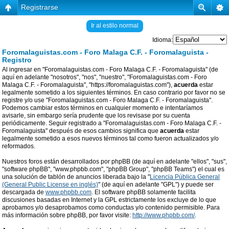
Registrarse
Ir al estilo normal
Idioma:
Foromalaguistas.com - Foro Malaga C.F. - Foromalaguista -
Registro
Al ingresar en "Foromalaguistas.com - Foro Malaga C.F. - Foromalaguista" (de
aquí en adelante "nosotros", "nos", "nuestro", "Foromalaguistas.com - Foro
Malaga C.F. - Foromalaguista", "https://foromalaguistas.com"),
acuerda
estar
legalmente sometido a los siguientes términos. En caso contrario por favor no se
registre y/o use "Foromalaguistas.com - Foro Malaga C.F. - Foromalaguista".
Podemos cambiar estos términos en cualquier momento e intentaríamos
avisarle, sin embargo sería prudente que los revisase por su cuenta
periódicamente. Seguir registrado a "Foromalaguistas.com - Foro Malaga C.F. -
Foromalaguista" después de esos cambios significa que
acuerda
estar
legalmente sometido a esos nuevos términos tal como fueron actualizados y/o
reformados.
Nuestros foros están desarrollados por phpBB (de aquí en adelante "ellos", "sus",
"software phpBB", "www.phpbb.com", "phpBB Group", "phpBB Teams") el cual es
una solución de tablón de anuncios liberada bajo la "
Licencia Pública General
(General Public License en inglés)
" (de aquí en adelante "GPL") y puede ser
descargada de
www.phpbb.com
. El software phpBB solamente facilita
discusiones basadas en Internet y la GPL estrictamente los excluye de lo que
aprobamos y/o desaprobamos como conductas y/o contenido permisible. Para
más información sobre phpBB, por favor visite:
http://www.phpbb.com/
.