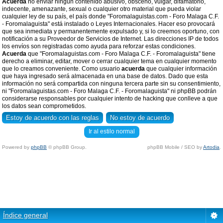
Acuerda
no enviar ningun contenido abusivo, obsceno, vulgar, difamatorio,
indecente, amenazante, sexual o cualquier otro material que pueda violar
cualquier ley de su país, el país donde "Foromalaguistas.com - Foro Malaga C.F.
- Foromalaguista" está instalado o Leyes Internacionales. Hacer eso provocará
que sea inmediata y permanentemente expulsado y, si lo creemos oportuno, con
notificación a su Proveedor de Servicios de Internet. Las direcciones IP de todos
los envíos son registradas como ayuda para reforzar estas condiciones.
Acuerda
que "Foromalaguistas.com - Foro Malaga C.F. - Foromalaguista" tiene
derecho a eliminar, editar, mover o cerrar cualquier tema en cualquier momento
que lo creamos conveniente. Como usuario
acuerda
que cualquier información
que haya ingresado será almacenada en una base de datos. Dado que esta
información no será compartida con ninguna tercera parte sin su consentimiento,
ni "Foromalaguistas.com - Foro Malaga C.F. - Foromalaguista" ni phpBB podrán
considerarse responsables por cualquier intento de hacking que conlleve a que
los datos sean comprometidos.
Ir al estilo normal
Powered by
phpBB
© phpBB Group.
phpBB Mobile / SEO by
Artodia
.
Índice general