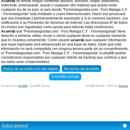
Acuerda
no enviar ningun contenido abusivo, obsceno, vulgar, difamatorio,
indecente, amenazante, sexual o cualquier otro material que pueda violar
cualquier ley de su país, el país donde "Foromalaguistas.com - Foro Malaga C.F.
- Foromalaguista" está instalado o Leyes Internacionales. Hacer eso provocará
que sea inmediata y permanentemente expulsado y, si lo creemos oportuno, con
notificación a su Proveedor de Servicios de Internet. Las direcciones IP de todos
los envíos son registradas como ayuda para reforzar estas condiciones.
Acuerda
que "Foromalaguistas.com - Foro Malaga C.F. - Foromalaguista" tiene
derecho a eliminar, editar, mover o cerrar cualquier tema en cualquier momento
que lo creamos conveniente. Como usuario
acuerda
que cualquier información
que haya ingresado será almacenada en una base de datos. Dado que esta
información no será compartida con ninguna tercera parte sin su consentimiento,
ni "Foromalaguistas.com - Foro Malaga C.F. - Foromalaguista" ni phpBB podrán
considerarse responsables por cualquier intento de hacking que conlleve a que
los datos sean comprometidos.
Ir al estilo normal
Powered by
phpBB
© phpBB Group.
phpBB Mobile / SEO by
Artodia
.
Índice general