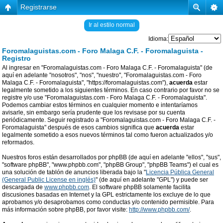
Registrarse
Ir al estilo normal
Idioma:
Foromalaguistas.com - Foro Malaga C.F. - Foromalaguista -
Registro
Al ingresar en "Foromalaguistas.com - Foro Malaga C.F. - Foromalaguista" (de
aquí en adelante "nosotros", "nos", "nuestro", "Foromalaguistas.com - Foro
Malaga C.F. - Foromalaguista", "https://foromalaguistas.com"),
acuerda
estar
legalmente sometido a los siguientes términos. En caso contrario por favor no se
registre y/o use "Foromalaguistas.com - Foro Malaga C.F. - Foromalaguista".
Podemos cambiar estos términos en cualquier momento e intentaríamos
avisarle, sin embargo sería prudente que los revisase por su cuenta
periódicamente. Seguir registrado a "Foromalaguistas.com - Foro Malaga C.F. -
Foromalaguista" después de esos cambios significa que
acuerda
estar
legalmente sometido a esos nuevos términos tal como fueron actualizados y/o
reformados.
Nuestros foros están desarrollados por phpBB (de aquí en adelante "ellos", "sus",
"software phpBB", "www.phpbb.com", "phpBB Group", "phpBB Teams") el cual es
una solución de tablón de anuncios liberada bajo la "
Licencia Pública General
(General Public License en inglés)
" (de aquí en adelante "GPL") y puede ser
descargada de
www.phpbb.com
. El software phpBB solamente facilita
discusiones basadas en Internet y la GPL estrictamente los excluye de lo que
aprobamos y/o desaprobamos como conductas y/o contenido permisible. Para
más información sobre phpBB, por favor visite:
http://www.phpbb.com/
.