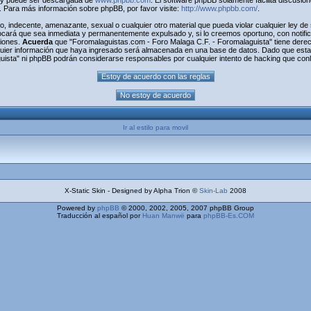
) y puede ser descargada de
www.phpbb.com
. El software phpBB solamente facilita discusio
Para más información sobre phpBB, por favor visite:
http://www.phpbb.com/
.
o, indecente, amenazante, sexual o cualquier otro material que pueda violar cualquier ley d
cará que sea inmediata y permanentemente expulsado y, si lo creemos oportuno, con notifica
ciones.
Acuerda
que "Foromalaguistas.com - Foro Malaga C.F. - Foromalaguista" tiene derecho
uier información que haya ingresado será almacenada en una base de datos. Dado que esta 
uista" ni phpBB podrán considerarse responsables por cualquier intento de hacking que con
Ir al estilo para movil
X-Static Skin - Designed by Alpha Trion ©
Skin-Lab
2008
Powered by
phpBB
© 2000, 2002, 2005, 2007 phpBB Group
Traducción al español por
Huan Manwë
para
phpBB-Es.COM