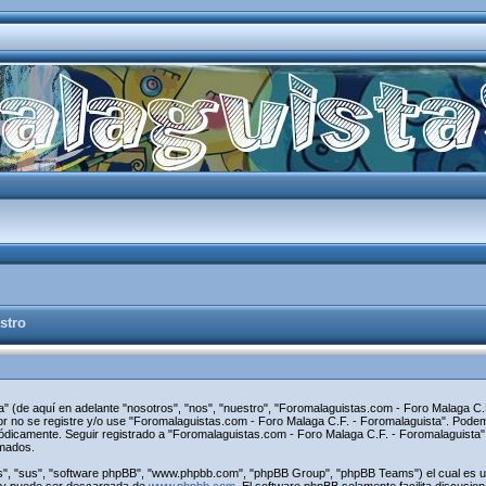
stro
" (de aquí en adelante "nosotros", "nos", "nuestro", "Foromalaguistas.com - Foro Malaga C.F
avor no se registre y/o use "Foromalaguistas.com - Foro Malaga C.F. - Foromalaguista". Pod
riódicamente. Seguir registrado a "Foromalaguistas.com - Foro Malaga C.F. - Foromalaguist
rmados.
s", "sus", "software phpBB", "www.phpbb.com", "phpBB Group", "phpBB Teams") el cual es una