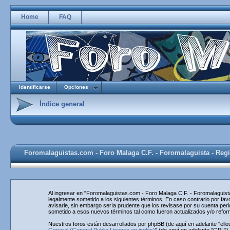
Home
FAQ
Identificarse
Opciones
Índice general
Foromalaguistas.com - Foro Malaga C.F. - Foromalaguista - Regi
Al ingresar en "Foromalaguistas.com - Foro Malaga C.F. - Foromalaguista
legalmente sometido a los siguientes términos. En caso contrario por f
avisarle, sin embargo sería prudente que los revisase por su cuenta pe
sometido a esos nuevos términos tal como fueron actualizados y/o refo
Nuestros foros están desarrollados por phpBB (de aquí en adelante "ello