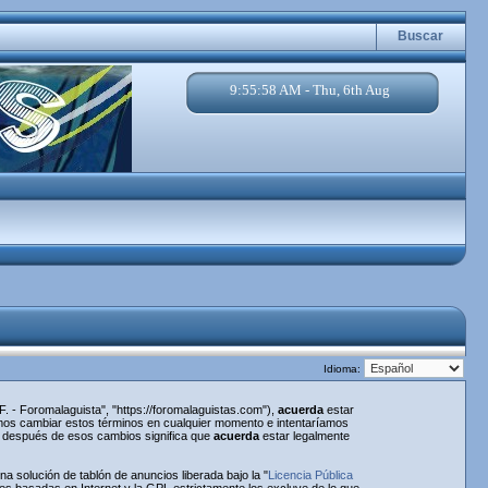
Buscar
9:55:58 AM - Thu, 6th Aug
Idioma:
. - Foromalaguista", "https://foromalaguistas.com"),
acuerda
estar
emos cambiar estos términos en cualquier momento e intentaríamos
a" después de esos cambios significa que
acuerda
estar legalmente
 solución de tablón de anuncios liberada bajo la "
Licencia Pública