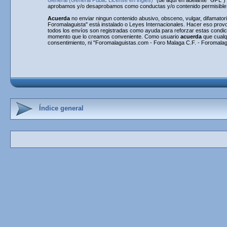
General (General Public License en inglés)
" (de aquí en adelante "GPL"
aprobamos y/o desaprobamos como conductas y/o contenido permisible. 
Acuerda
no enviar ningun contenido abusivo, obsceno, vulgar, difamatori
Foromalaguista" está instalado o Leyes Internacionales. Hacer eso provo
todos los envíos son registradas como ayuda para reforzar estas condi
momento que lo creamos conveniente. Como usuario
acuerda
que cualq
consentimiento, ni "Foromalaguistas.com - Foro Malaga C.F. - Foromalag
Índice general