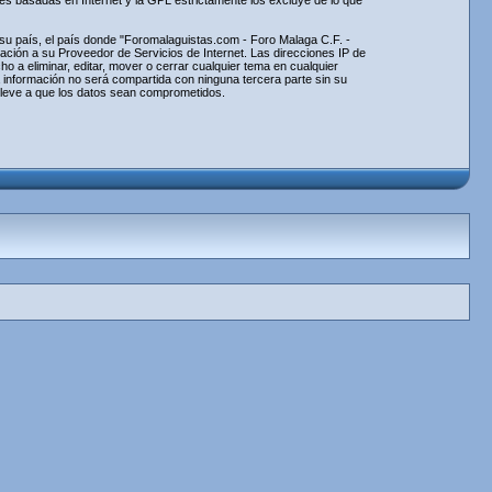
nes basadas en Internet y la GPL estrictamente los excluye de lo que
e su país, el país donde "Foromalaguistas.com - Foro Malaga C.F. -
ción a su Proveedor de Servicios de Internet. Las direcciones IP de
 a eliminar, editar, mover o cerrar cualquier tema en cualquier
información no será compartida con ninguna tercera parte sin su
lleve a que los datos sean comprometidos.