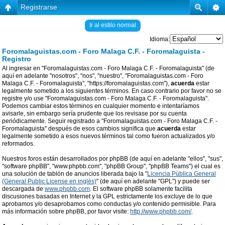
Registrarse
Ir al estilo normal
Idioma:
Foromalaguistas.com - Foro Malaga C.F. - Foromalaguista -
Registro
Al ingresar en "Foromalaguistas.com - Foro Malaga C.F. - Foromalaguista" (de
aquí en adelante "nosotros", "nos", "nuestro", "Foromalaguistas.com - Foro
Malaga C.F. - Foromalaguista", "https://foromalaguistas.com"),
acuerda
estar
legalmente sometido a los siguientes términos. En caso contrario por favor no se
registre y/o use "Foromalaguistas.com - Foro Malaga C.F. - Foromalaguista".
Podemos cambiar estos términos en cualquier momento e intentaríamos
avisarle, sin embargo sería prudente que los revisase por su cuenta
periódicamente. Seguir registrado a "Foromalaguistas.com - Foro Malaga C.F. -
Foromalaguista" después de esos cambios significa que
acuerda
estar
legalmente sometido a esos nuevos términos tal como fueron actualizados y/o
reformados.
Nuestros foros están desarrollados por phpBB (de aquí en adelante "ellos", "sus",
"software phpBB", "www.phpbb.com", "phpBB Group", "phpBB Teams") el cual es
una solución de tablón de anuncios liberada bajo la "
Licencia Pública General
(General Public License en inglés)
" (de aquí en adelante "GPL") y puede ser
descargada de
www.phpbb.com
. El software phpBB solamente facilita
discusiones basadas en Internet y la GPL estrictamente los excluye de lo que
aprobamos y/o desaprobamos como conductas y/o contenido permisible. Para
más información sobre phpBB, por favor visite:
http://www.phpbb.com/
.