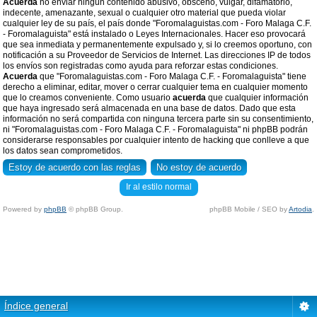
Acuerda
no enviar ningun contenido abusivo, obsceno, vulgar, difamatorio,
indecente, amenazante, sexual o cualquier otro material que pueda violar
cualquier ley de su país, el país donde "Foromalaguistas.com - Foro Malaga C.F.
- Foromalaguista" está instalado o Leyes Internacionales. Hacer eso provocará
que sea inmediata y permanentemente expulsado y, si lo creemos oportuno, con
notificación a su Proveedor de Servicios de Internet. Las direcciones IP de todos
los envíos son registradas como ayuda para reforzar estas condiciones.
Acuerda
que "Foromalaguistas.com - Foro Malaga C.F. - Foromalaguista" tiene
derecho a eliminar, editar, mover o cerrar cualquier tema en cualquier momento
que lo creamos conveniente. Como usuario
acuerda
que cualquier información
que haya ingresado será almacenada en una base de datos. Dado que esta
información no será compartida con ninguna tercera parte sin su consentimiento,
ni "Foromalaguistas.com - Foro Malaga C.F. - Foromalaguista" ni phpBB podrán
considerarse responsables por cualquier intento de hacking que conlleve a que
los datos sean comprometidos.
Ir al estilo normal
Powered by
phpBB
© phpBB Group.
phpBB Mobile / SEO by
Artodia
.
Índice general