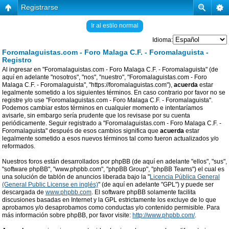
Registrarse
Ir al estilo normal
Idioma:
Foromalaguistas.com - Foro Malaga C.F. - Foromalaguista -
Registro
Al ingresar en "Foromalaguistas.com - Foro Malaga C.F. - Foromalaguista" (de
aquí en adelante "nosotros", "nos", "nuestro", "Foromalaguistas.com - Foro
Malaga C.F. - Foromalaguista", "https://foromalaguistas.com"),
acuerda
estar
legalmente sometido a los siguientes términos. En caso contrario por favor no se
registre y/o use "Foromalaguistas.com - Foro Malaga C.F. - Foromalaguista".
Podemos cambiar estos términos en cualquier momento e intentaríamos
avisarle, sin embargo sería prudente que los revisase por su cuenta
periódicamente. Seguir registrado a "Foromalaguistas.com - Foro Malaga C.F. -
Foromalaguista" después de esos cambios significa que
acuerda
estar
legalmente sometido a esos nuevos términos tal como fueron actualizados y/o
reformados.
Nuestros foros están desarrollados por phpBB (de aquí en adelante "ellos", "sus",
"software phpBB", "www.phpbb.com", "phpBB Group", "phpBB Teams") el cual es
una solución de tablón de anuncios liberada bajo la "
Licencia Pública General
(General Public License en inglés)
" (de aquí en adelante "GPL") y puede ser
descargada de
www.phpbb.com
. El software phpBB solamente facilita
discusiones basadas en Internet y la GPL estrictamente los excluye de lo que
aprobamos y/o desaprobamos como conductas y/o contenido permisible. Para
más información sobre phpBB, por favor visite:
http://www.phpbb.com/
.