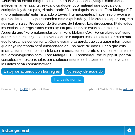
Acuerda
no enviar ningun contenido abusivo, obsceno, vulgar, difamatorio,
indecente, amenazante, sexual o cualquier otro material que pueda violar
cualquier ley de su país, el país donde "Foromalaguistas.com - Foro Malaga C.F.
- Foromalaguista" está instalado o Leyes Internacionales. Hacer eso provocará
que sea inmediata y permanentemente expulsado y, si lo creemos oportuno, con
notificación a su Proveedor de Servicios de Internet. Las direcciones IP de todos
los envíos son registradas como ayuda para reforzar estas condiciones.
Acuerda
que "Foromalaguistas.com - Foro Malaga C.F. - Foromalaguista" tiene
derecho a eliminar, editar, mover o cerrar cualquier tema en cualquier momento
que lo creamos conveniente. Como usuario
acuerda
que cualquier información
que haya ingresado será almacenada en una base de datos. Dado que esta
información no será compartida con ninguna tercera parte sin su consentimiento,
ni "Foromalaguistas.com - Foro Malaga C.F. - Foromalaguista" ni phpBB podrán
considerarse responsables por cualquier intento de hacking que conlleve a que
los datos sean comprometidos.
Ir al estilo normal
Powered by
phpBB
© phpBB Group.
phpBB Mobile / SEO by
Artodia
.
Índice general