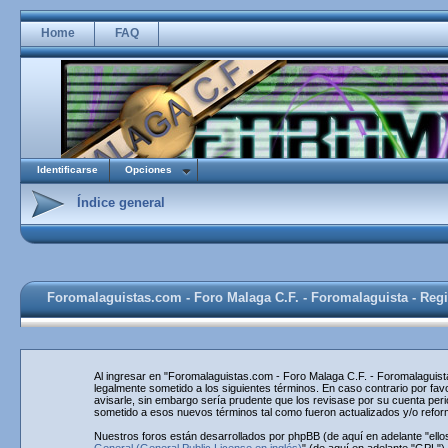
Home
FAQ
Identificarse
Opciones
Índice general
Foromalaguistas.com - Foro Malaga C.F. - Foromalaguista - Regi
Al ingresar en "Foromalaguistas.com - Foro Malaga C.F. - Foromalaguista
legalmente sometido a los siguientes términos. En caso contrario por f
avisarle, sin embargo sería prudente que los revisase por su cuenta pe
sometido a esos nuevos términos tal como fueron actualizados y/o refo
Nuestros foros están desarrollados por phpBB (de aquí en adelante "ello