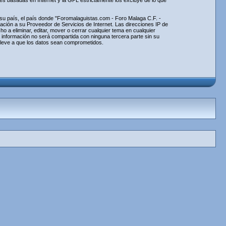
nes basadas en Internet y la GPL estrictamente los excluye de lo que
e su país, el país donde "Foromalaguistas.com - Foro Malaga C.F. -
ción a su Proveedor de Servicios de Internet. Las direcciones IP de
 a eliminar, editar, mover o cerrar cualquier tema en cualquier
información no será compartida con ninguna tercera parte sin su
lleve a que los datos sean comprometidos.