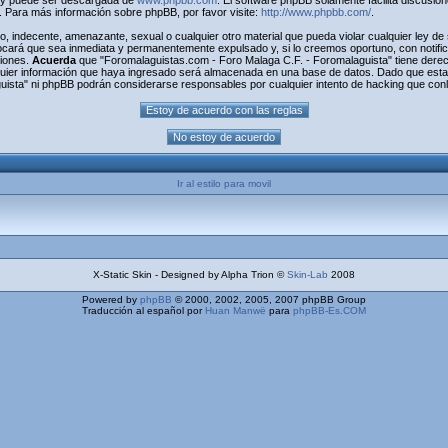
) y puede ser descargada de
www.phpbb.com
. El software phpBB solamente facilita discusio
Para más información sobre phpBB, por favor visite:
http://www.phpbb.com/
.
o, indecente, amenazante, sexual o cualquier otro material que pueda violar cualquier ley d
cará que sea inmediata y permanentemente expulsado y, si lo creemos oportuno, con notifica
ciones.
Acuerda
que "Foromalaguistas.com - Foro Malaga C.F. - Foromalaguista" tiene derecho
uier información que haya ingresado será almacenada en una base de datos. Dado que esta 
uista" ni phpBB podrán considerarse responsables por cualquier intento de hacking que con
Ir al estilo para movil
X-Static Skin - Designed by Alpha Trion ©
Skin-Lab
2008
Powered by
phpBB
© 2000, 2002, 2005, 2007 phpBB Group
Traducción al español por
Huan Manwë
para
phpBB-Es.COM