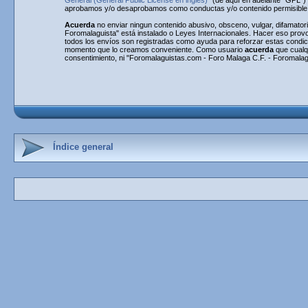
General (General Public License en inglés)
" (de aquí en adelante "GPL"
aprobamos y/o desaprobamos como conductas y/o contenido permisible. 
Acuerda
no enviar ningun contenido abusivo, obsceno, vulgar, difamatori
Foromalaguista" está instalado o Leyes Internacionales. Hacer eso provo
todos los envíos son registradas como ayuda para reforzar estas condi
momento que lo creamos conveniente. Como usuario
acuerda
que cualq
consentimiento, ni "Foromalaguistas.com - Foro Malaga C.F. - Foromalag
Índice general