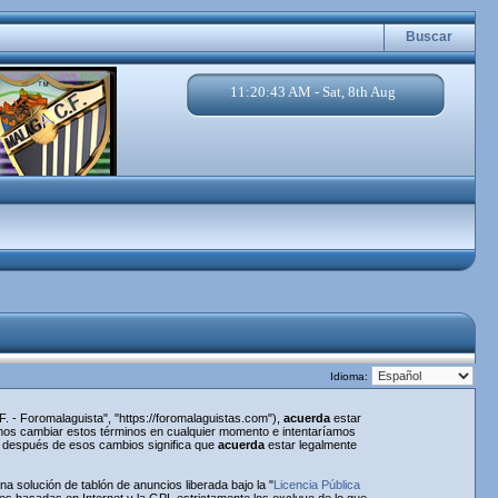
Buscar
11:20:43 AM - Sat, 8th Aug
Idioma:
. - Foromalaguista", "https://foromalaguistas.com"),
acuerda
estar
emos cambiar estos términos en cualquier momento e intentaríamos
a" después de esos cambios significa que
acuerda
estar legalmente
 solución de tablón de anuncios liberada bajo la "
Licencia Pública