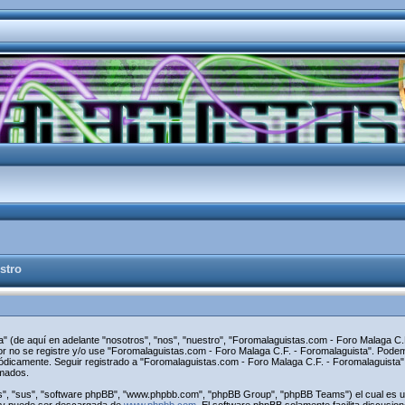
stro
" (de aquí en adelante "nosotros", "nos", "nuestro", "Foromalaguistas.com - Foro Malaga C.F
avor no se registre y/o use "Foromalaguistas.com - Foro Malaga C.F. - Foromalaguista". Pod
riódicamente. Seguir registrado a "Foromalaguistas.com - Foro Malaga C.F. - Foromalaguist
rmados.
s", "sus", "software phpBB", "www.phpbb.com", "phpBB Group", "phpBB Teams") el cual es una