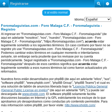
Registrarse
Ir al estilo normal
Idioma:
Foromalaguistas.com - Foro Malaga C.F. - Foromalaguista -
Registro
Al ingresar en "Foromalaguistas.com - Foro Malaga C.F. - Foromalaguista" (de
aquí en adelante "nosotros", "nos", "nuestro", "Foromalaguistas.com - Foro
Malaga C.F. - Foromalaguista", "https://foromalaguistas.com"),
acuerda
estar
legalmente sometido a los siguientes términos. En caso contrario por favor no se
registre y/o use "Foromalaguistas.com - Foro Malaga C.F. - Foromalaguista".
Podemos cambiar estos términos en cualquier momento e intentaríamos
avisarle, sin embargo sería prudente que los revisase por su cuenta
periódicamente. Seguir registrado a "Foromalaguistas.com - Foro Malaga C.F. -
Foromalaguista" después de esos cambios significa que
acuerda
estar
legalmente sometido a esos nuevos términos tal como fueron actualizados y/o
reformados.
Nuestros foros están desarrollados por phpBB (de aquí en adelante "ellos", "sus",
"software phpBB", "www.phpbb.com", "phpBB Group", "phpBB Teams") el cual es
una solución de tablón de anuncios liberada bajo la "
Licencia Pública General
(General Public License en inglés)
" (de aquí en adelante "GPL") y puede ser
descargada de
www.phpbb.com
. El software phpBB solamente facilita
discusiones basadas en Internet y la GPL estrictamente los excluye de lo que
aprobamos y/o desaprobamos como conductas y/o contenido permisible. Para
más información sobre phpBB, por favor visite:
http://www.phpbb.com/
.