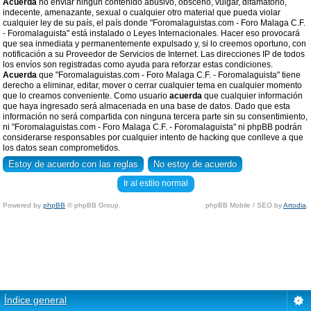
Acuerda
no enviar ningun contenido abusivo, obsceno, vulgar, difamatorio,
indecente, amenazante, sexual o cualquier otro material que pueda violar
cualquier ley de su país, el país donde "Foromalaguistas.com - Foro Malaga C.F.
- Foromalaguista" está instalado o Leyes Internacionales. Hacer eso provocará
que sea inmediata y permanentemente expulsado y, si lo creemos oportuno, con
notificación a su Proveedor de Servicios de Internet. Las direcciones IP de todos
los envíos son registradas como ayuda para reforzar estas condiciones.
Acuerda
que "Foromalaguistas.com - Foro Malaga C.F. - Foromalaguista" tiene
derecho a eliminar, editar, mover o cerrar cualquier tema en cualquier momento
que lo creamos conveniente. Como usuario
acuerda
que cualquier información
que haya ingresado será almacenada en una base de datos. Dado que esta
información no será compartida con ninguna tercera parte sin su consentimiento,
ni "Foromalaguistas.com - Foro Malaga C.F. - Foromalaguista" ni phpBB podrán
considerarse responsables por cualquier intento de hacking que conlleve a que
los datos sean comprometidos.
Ir al estilo normal
Powered by
phpBB
© phpBB Group.
phpBB Mobile / SEO by
Artodia
.
Índice general