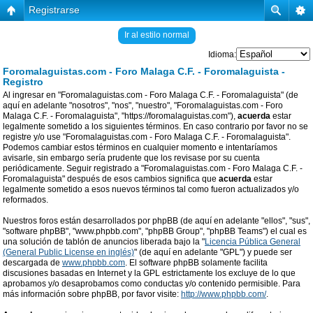
Registrarse
Ir al estilo normal
Idioma:
Foromalaguistas.com - Foro Malaga C.F. - Foromalaguista -
Registro
Al ingresar en "Foromalaguistas.com - Foro Malaga C.F. - Foromalaguista" (de
aquí en adelante "nosotros", "nos", "nuestro", "Foromalaguistas.com - Foro
Malaga C.F. - Foromalaguista", "https://foromalaguistas.com"),
acuerda
estar
legalmente sometido a los siguientes términos. En caso contrario por favor no se
registre y/o use "Foromalaguistas.com - Foro Malaga C.F. - Foromalaguista".
Podemos cambiar estos términos en cualquier momento e intentaríamos
avisarle, sin embargo sería prudente que los revisase por su cuenta
periódicamente. Seguir registrado a "Foromalaguistas.com - Foro Malaga C.F. -
Foromalaguista" después de esos cambios significa que
acuerda
estar
legalmente sometido a esos nuevos términos tal como fueron actualizados y/o
reformados.
Nuestros foros están desarrollados por phpBB (de aquí en adelante "ellos", "sus",
"software phpBB", "www.phpbb.com", "phpBB Group", "phpBB Teams") el cual es
una solución de tablón de anuncios liberada bajo la "
Licencia Pública General
(General Public License en inglés)
" (de aquí en adelante "GPL") y puede ser
descargada de
www.phpbb.com
. El software phpBB solamente facilita
discusiones basadas en Internet y la GPL estrictamente los excluye de lo que
aprobamos y/o desaprobamos como conductas y/o contenido permisible. Para
más información sobre phpBB, por favor visite:
http://www.phpbb.com/
.