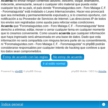
Acuerda
no enviar ningun contenido abusivo, obsceno, vulgar, difamatorio,
indecente, amenazante, sexual o cualquier otro material que pueda violar
cualquier ley de su país, el país donde "Foromalaguistas.com - Foro Malaga C.F.
- Foromalaguista" está instalado o Leyes Internacionales. Hacer eso provocará
que sea inmediata y permanentemente expulsado y, si lo creemos oportuno, con
notificación a su Proveedor de Servicios de Internet. Las direcciones IP de todos
los envíos son registradas como ayuda para reforzar estas condiciones.
Acuerda
que "Foromalaguistas.com - Foro Malaga C.F. - Foromalaguista" tiene
derecho a eliminar, editar, mover o cerrar cualquier tema en cualquier momento
que lo creamos conveniente. Como usuario
acuerda
que cualquier información
que haya ingresado será almacenada en una base de datos. Dado que esta
información no será compartida con ninguna tercera parte sin su consentimiento,
ni "Foromalaguistas.com - Foro Malaga C.F. - Foromalaguista" ni phpBB podrán
considerarse responsables por cualquier intento de hacking que conlleve a que
los datos sean comprometidos.
Ir al estilo normal
Powered by
phpBB
© phpBB Group.
phpBB Mobile / SEO by
Artodia
.
Índice general