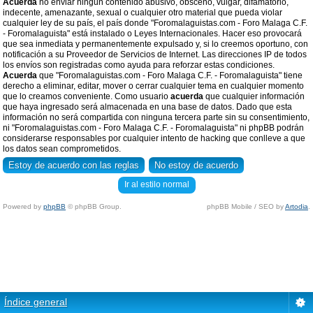
Acuerda
no enviar ningun contenido abusivo, obsceno, vulgar, difamatorio,
indecente, amenazante, sexual o cualquier otro material que pueda violar
cualquier ley de su país, el país donde "Foromalaguistas.com - Foro Malaga C.F.
- Foromalaguista" está instalado o Leyes Internacionales. Hacer eso provocará
que sea inmediata y permanentemente expulsado y, si lo creemos oportuno, con
notificación a su Proveedor de Servicios de Internet. Las direcciones IP de todos
los envíos son registradas como ayuda para reforzar estas condiciones.
Acuerda
que "Foromalaguistas.com - Foro Malaga C.F. - Foromalaguista" tiene
derecho a eliminar, editar, mover o cerrar cualquier tema en cualquier momento
que lo creamos conveniente. Como usuario
acuerda
que cualquier información
que haya ingresado será almacenada en una base de datos. Dado que esta
información no será compartida con ninguna tercera parte sin su consentimiento,
ni "Foromalaguistas.com - Foro Malaga C.F. - Foromalaguista" ni phpBB podrán
considerarse responsables por cualquier intento de hacking que conlleve a que
los datos sean comprometidos.
Ir al estilo normal
Powered by
phpBB
© phpBB Group.
phpBB Mobile / SEO by
Artodia
.
Índice general