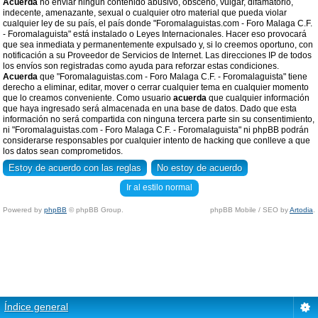
Acuerda
no enviar ningun contenido abusivo, obsceno, vulgar, difamatorio,
indecente, amenazante, sexual o cualquier otro material que pueda violar
cualquier ley de su país, el país donde "Foromalaguistas.com - Foro Malaga C.F.
- Foromalaguista" está instalado o Leyes Internacionales. Hacer eso provocará
que sea inmediata y permanentemente expulsado y, si lo creemos oportuno, con
notificación a su Proveedor de Servicios de Internet. Las direcciones IP de todos
los envíos son registradas como ayuda para reforzar estas condiciones.
Acuerda
que "Foromalaguistas.com - Foro Malaga C.F. - Foromalaguista" tiene
derecho a eliminar, editar, mover o cerrar cualquier tema en cualquier momento
que lo creamos conveniente. Como usuario
acuerda
que cualquier información
que haya ingresado será almacenada en una base de datos. Dado que esta
información no será compartida con ninguna tercera parte sin su consentimiento,
ni "Foromalaguistas.com - Foro Malaga C.F. - Foromalaguista" ni phpBB podrán
considerarse responsables por cualquier intento de hacking que conlleve a que
los datos sean comprometidos.
Ir al estilo normal
Powered by
phpBB
© phpBB Group.
phpBB Mobile / SEO by
Artodia
.
Índice general