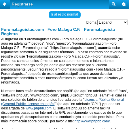
Registrarse
Ir al estilo normal
Idioma:
Foromalaguistas.com - Foro Malaga C.F. - Foromalaguista -
Registro
Al ingresar en "Foromalaguistas.com - Foro Malaga C.F. - Foromalaguista" (de
aquí en adelante "nosotros", "nos", "nuestro", "Foromalaguistas.com - Foro
Malaga C.F. - Foromalaguista", "https://foromalaguistas.com"),
acuerda
estar
legalmente sometido a los siguientes términos. En caso contrario por favor no se
registre y/o use "Foromalaguistas.com - Foro Malaga C.F. - Foromalaguista".
Podemos cambiar estos términos en cualquier momento e intentaríamos
avisarle, sin embargo sería prudente que los revisase por su cuenta
periódicamente. Seguir registrado a "Foromalaguistas.com - Foro Malaga C.F. -
Foromalaguista" después de esos cambios significa que
acuerda
estar
legalmente sometido a esos nuevos términos tal como fueron actualizados y/o
reformados.
Nuestros foros están desarrollados por phpBB (de aquí en adelante "ellos", "sus",
"software phpBB", "www.phpbb.com", "phpBB Group", "phpBB Teams") el cual es
una solución de tablón de anuncios liberada bajo la "
Licencia Pública General
(General Public License en inglés)
" (de aquí en adelante "GPL") y puede ser
descargada de
www.phpbb.com
. El software phpBB solamente facilita
discusiones basadas en Internet y la GPL estrictamente los excluye de lo que
aprobamos y/o desaprobamos como conductas y/o contenido permisible. Para
más información sobre phpBB, por favor visite:
http://www.phpbb.com/
.