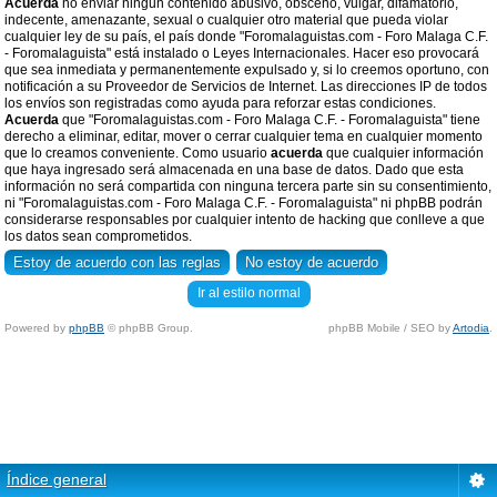
Acuerda
no enviar ningun contenido abusivo, obsceno, vulgar, difamatorio,
indecente, amenazante, sexual o cualquier otro material que pueda violar
cualquier ley de su país, el país donde "Foromalaguistas.com - Foro Malaga C.F.
- Foromalaguista" está instalado o Leyes Internacionales. Hacer eso provocará
que sea inmediata y permanentemente expulsado y, si lo creemos oportuno, con
notificación a su Proveedor de Servicios de Internet. Las direcciones IP de todos
los envíos son registradas como ayuda para reforzar estas condiciones.
Acuerda
que "Foromalaguistas.com - Foro Malaga C.F. - Foromalaguista" tiene
derecho a eliminar, editar, mover o cerrar cualquier tema en cualquier momento
que lo creamos conveniente. Como usuario
acuerda
que cualquier información
que haya ingresado será almacenada en una base de datos. Dado que esta
información no será compartida con ninguna tercera parte sin su consentimiento,
ni "Foromalaguistas.com - Foro Malaga C.F. - Foromalaguista" ni phpBB podrán
considerarse responsables por cualquier intento de hacking que conlleve a que
los datos sean comprometidos.
Ir al estilo normal
Powered by
phpBB
© phpBB Group.
phpBB Mobile / SEO by
Artodia
.
Índice general