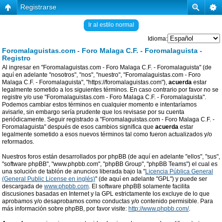
Registrarse
Ir al estilo normal
Idioma:
Foromalaguistas.com - Foro Malaga C.F. - Foromalaguista -
Registro
Al ingresar en "Foromalaguistas.com - Foro Malaga C.F. - Foromalaguista" (de
aquí en adelante "nosotros", "nos", "nuestro", "Foromalaguistas.com - Foro
Malaga C.F. - Foromalaguista", "https://foromalaguistas.com"),
acuerda
estar
legalmente sometido a los siguientes términos. En caso contrario por favor no se
registre y/o use "Foromalaguistas.com - Foro Malaga C.F. - Foromalaguista".
Podemos cambiar estos términos en cualquier momento e intentaríamos
avisarle, sin embargo sería prudente que los revisase por su cuenta
periódicamente. Seguir registrado a "Foromalaguistas.com - Foro Malaga C.F. -
Foromalaguista" después de esos cambios significa que
acuerda
estar
legalmente sometido a esos nuevos términos tal como fueron actualizados y/o
reformados.
Nuestros foros están desarrollados por phpBB (de aquí en adelante "ellos", "sus",
"software phpBB", "www.phpbb.com", "phpBB Group", "phpBB Teams") el cual es
una solución de tablón de anuncios liberada bajo la "
Licencia Pública General
(General Public License en inglés)
" (de aquí en adelante "GPL") y puede ser
descargada de
www.phpbb.com
. El software phpBB solamente facilita
discusiones basadas en Internet y la GPL estrictamente los excluye de lo que
aprobamos y/o desaprobamos como conductas y/o contenido permisible. Para
más información sobre phpBB, por favor visite:
http://www.phpbb.com/
.