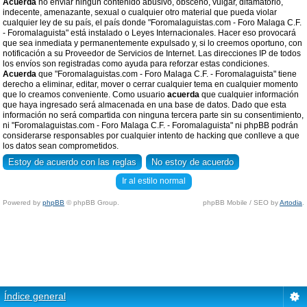
Acuerda
no enviar ningun contenido abusivo, obsceno, vulgar, difamatorio,
indecente, amenazante, sexual o cualquier otro material que pueda violar
cualquier ley de su país, el país donde "Foromalaguistas.com - Foro Malaga C.F.
- Foromalaguista" está instalado o Leyes Internacionales. Hacer eso provocará
que sea inmediata y permanentemente expulsado y, si lo creemos oportuno, con
notificación a su Proveedor de Servicios de Internet. Las direcciones IP de todos
los envíos son registradas como ayuda para reforzar estas condiciones.
Acuerda
que "Foromalaguistas.com - Foro Malaga C.F. - Foromalaguista" tiene
derecho a eliminar, editar, mover o cerrar cualquier tema en cualquier momento
que lo creamos conveniente. Como usuario
acuerda
que cualquier información
que haya ingresado será almacenada en una base de datos. Dado que esta
información no será compartida con ninguna tercera parte sin su consentimiento,
ni "Foromalaguistas.com - Foro Malaga C.F. - Foromalaguista" ni phpBB podrán
considerarse responsables por cualquier intento de hacking que conlleve a que
los datos sean comprometidos.
Ir al estilo normal
Powered by
phpBB
© phpBB Group.
phpBB Mobile / SEO by
Artodia
.
Índice general