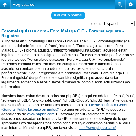
Registrarse
Ir al estilo normal
Idioma:
Foromalaguistas.com - Foro Malaga C.F. - Foromalaguista -
Registro
Al ingresar en "Foromalaguistas.com - Foro Malaga C.F. - Foromalaguista" (de
aquí en adelante "nosotros", "nos", "nuestro", "Foromalaguistas.com - Foro
Malaga C.F. - Foromalaguista", "https://foromalaguistas.com"),
acuerda
estar
legalmente sometido a los siguientes términos. En caso contrario por favor no se
registre y/o use "Foromalaguistas.com - Foro Malaga C.F. - Foromalaguista".
Podemos cambiar estos términos en cualquier momento e intentaríamos
avisarle, sin embargo sería prudente que los revisase por su cuenta
periódicamente. Seguir registrado a "Foromalaguistas.com - Foro Malaga C.F. -
Foromalaguista" después de esos cambios significa que
acuerda
estar
legalmente sometido a esos nuevos términos tal como fueron actualizados y/o
reformados.
Nuestros foros están desarrollados por phpBB (de aquí en adelante "ellos", "sus",
"software phpBB", "www.phpbb.com", "phpBB Group", "phpBB Teams") el cual es
una solución de tablón de anuncios liberada bajo la "
Licencia Pública General
(General Public License en inglés)
" (de aquí en adelante "GPL") y puede ser
descargada de
www.phpbb.com
. El software phpBB solamente facilita
discusiones basadas en Internet y la GPL estrictamente los excluye de lo que
aprobamos y/o desaprobamos como conductas y/o contenido permisible. Para
más información sobre phpBB, por favor visite:
http://www.phpbb.com/
.