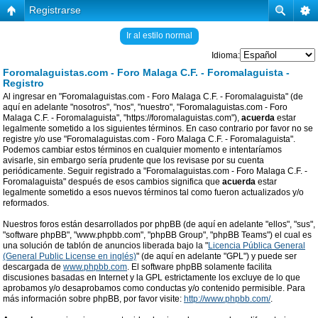
Registrarse
Ir al estilo normal
Idioma:
Foromalaguistas.com - Foro Malaga C.F. - Foromalaguista -
Registro
Al ingresar en "Foromalaguistas.com - Foro Malaga C.F. - Foromalaguista" (de
aquí en adelante "nosotros", "nos", "nuestro", "Foromalaguistas.com - Foro
Malaga C.F. - Foromalaguista", "https://foromalaguistas.com"),
acuerda
estar
legalmente sometido a los siguientes términos. En caso contrario por favor no se
registre y/o use "Foromalaguistas.com - Foro Malaga C.F. - Foromalaguista".
Podemos cambiar estos términos en cualquier momento e intentaríamos
avisarle, sin embargo sería prudente que los revisase por su cuenta
periódicamente. Seguir registrado a "Foromalaguistas.com - Foro Malaga C.F. -
Foromalaguista" después de esos cambios significa que
acuerda
estar
legalmente sometido a esos nuevos términos tal como fueron actualizados y/o
reformados.
Nuestros foros están desarrollados por phpBB (de aquí en adelante "ellos", "sus",
"software phpBB", "www.phpbb.com", "phpBB Group", "phpBB Teams") el cual es
una solución de tablón de anuncios liberada bajo la "
Licencia Pública General
(General Public License en inglés)
" (de aquí en adelante "GPL") y puede ser
descargada de
www.phpbb.com
. El software phpBB solamente facilita
discusiones basadas en Internet y la GPL estrictamente los excluye de lo que
aprobamos y/o desaprobamos como conductas y/o contenido permisible. Para
más información sobre phpBB, por favor visite:
http://www.phpbb.com/
.