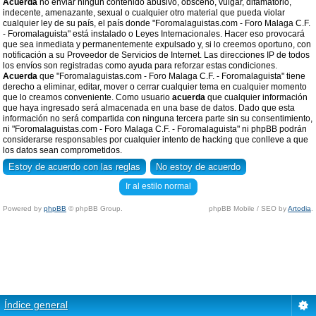
Acuerda
no enviar ningun contenido abusivo, obsceno, vulgar, difamatorio,
indecente, amenazante, sexual o cualquier otro material que pueda violar
cualquier ley de su país, el país donde "Foromalaguistas.com - Foro Malaga C.F.
- Foromalaguista" está instalado o Leyes Internacionales. Hacer eso provocará
que sea inmediata y permanentemente expulsado y, si lo creemos oportuno, con
notificación a su Proveedor de Servicios de Internet. Las direcciones IP de todos
los envíos son registradas como ayuda para reforzar estas condiciones.
Acuerda
que "Foromalaguistas.com - Foro Malaga C.F. - Foromalaguista" tiene
derecho a eliminar, editar, mover o cerrar cualquier tema en cualquier momento
que lo creamos conveniente. Como usuario
acuerda
que cualquier información
que haya ingresado será almacenada en una base de datos. Dado que esta
información no será compartida con ninguna tercera parte sin su consentimiento,
ni "Foromalaguistas.com - Foro Malaga C.F. - Foromalaguista" ni phpBB podrán
considerarse responsables por cualquier intento de hacking que conlleve a que
los datos sean comprometidos.
Ir al estilo normal
Powered by
phpBB
© phpBB Group.
phpBB Mobile / SEO by
Artodia
.
Índice general