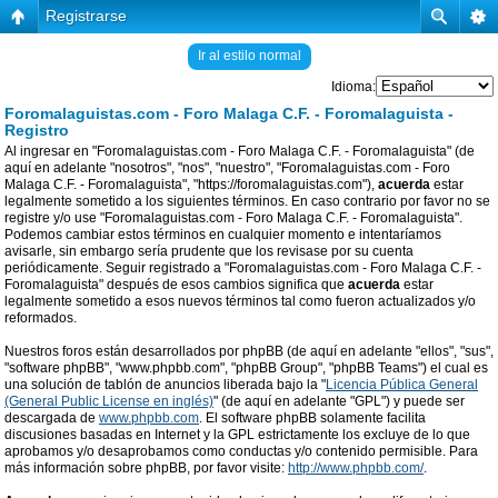
Registrarse
Ir al estilo normal
Idioma:
Foromalaguistas.com - Foro Malaga C.F. - Foromalaguista -
Registro
Al ingresar en "Foromalaguistas.com - Foro Malaga C.F. - Foromalaguista" (de
aquí en adelante "nosotros", "nos", "nuestro", "Foromalaguistas.com - Foro
Malaga C.F. - Foromalaguista", "https://foromalaguistas.com"),
acuerda
estar
legalmente sometido a los siguientes términos. En caso contrario por favor no se
registre y/o use "Foromalaguistas.com - Foro Malaga C.F. - Foromalaguista".
Podemos cambiar estos términos en cualquier momento e intentaríamos
avisarle, sin embargo sería prudente que los revisase por su cuenta
periódicamente. Seguir registrado a "Foromalaguistas.com - Foro Malaga C.F. -
Foromalaguista" después de esos cambios significa que
acuerda
estar
legalmente sometido a esos nuevos términos tal como fueron actualizados y/o
reformados.
Nuestros foros están desarrollados por phpBB (de aquí en adelante "ellos", "sus",
"software phpBB", "www.phpbb.com", "phpBB Group", "phpBB Teams") el cual es
una solución de tablón de anuncios liberada bajo la "
Licencia Pública General
(General Public License en inglés)
" (de aquí en adelante "GPL") y puede ser
descargada de
www.phpbb.com
. El software phpBB solamente facilita
discusiones basadas en Internet y la GPL estrictamente los excluye de lo que
aprobamos y/o desaprobamos como conductas y/o contenido permisible. Para
más información sobre phpBB, por favor visite:
http://www.phpbb.com/
.