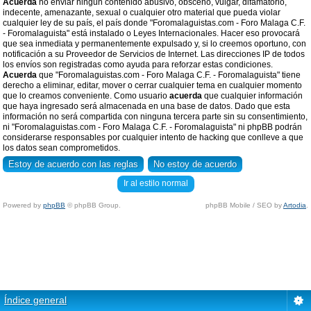
Acuerda
no enviar ningun contenido abusivo, obsceno, vulgar, difamatorio,
indecente, amenazante, sexual o cualquier otro material que pueda violar
cualquier ley de su país, el país donde "Foromalaguistas.com - Foro Malaga C.F.
- Foromalaguista" está instalado o Leyes Internacionales. Hacer eso provocará
que sea inmediata y permanentemente expulsado y, si lo creemos oportuno, con
notificación a su Proveedor de Servicios de Internet. Las direcciones IP de todos
los envíos son registradas como ayuda para reforzar estas condiciones.
Acuerda
que "Foromalaguistas.com - Foro Malaga C.F. - Foromalaguista" tiene
derecho a eliminar, editar, mover o cerrar cualquier tema en cualquier momento
que lo creamos conveniente. Como usuario
acuerda
que cualquier información
que haya ingresado será almacenada en una base de datos. Dado que esta
información no será compartida con ninguna tercera parte sin su consentimiento,
ni "Foromalaguistas.com - Foro Malaga C.F. - Foromalaguista" ni phpBB podrán
considerarse responsables por cualquier intento de hacking que conlleve a que
los datos sean comprometidos.
Ir al estilo normal
Powered by
phpBB
© phpBB Group.
phpBB Mobile / SEO by
Artodia
.
Índice general