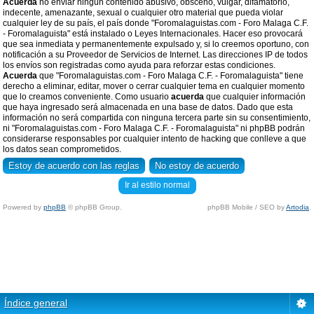
Acuerda
no enviar ningun contenido abusivo, obsceno, vulgar, difamatorio,
indecente, amenazante, sexual o cualquier otro material que pueda violar
cualquier ley de su país, el país donde "Foromalaguistas.com - Foro Malaga C.F.
- Foromalaguista" está instalado o Leyes Internacionales. Hacer eso provocará
que sea inmediata y permanentemente expulsado y, si lo creemos oportuno, con
notificación a su Proveedor de Servicios de Internet. Las direcciones IP de todos
los envíos son registradas como ayuda para reforzar estas condiciones.
Acuerda
que "Foromalaguistas.com - Foro Malaga C.F. - Foromalaguista" tiene
derecho a eliminar, editar, mover o cerrar cualquier tema en cualquier momento
que lo creamos conveniente. Como usuario
acuerda
que cualquier información
que haya ingresado será almacenada en una base de datos. Dado que esta
información no será compartida con ninguna tercera parte sin su consentimiento,
ni "Foromalaguistas.com - Foro Malaga C.F. - Foromalaguista" ni phpBB podrán
considerarse responsables por cualquier intento de hacking que conlleve a que
los datos sean comprometidos.
Ir al estilo normal
Powered by
phpBB
© phpBB Group.
phpBB Mobile / SEO by
Artodia
.
Índice general