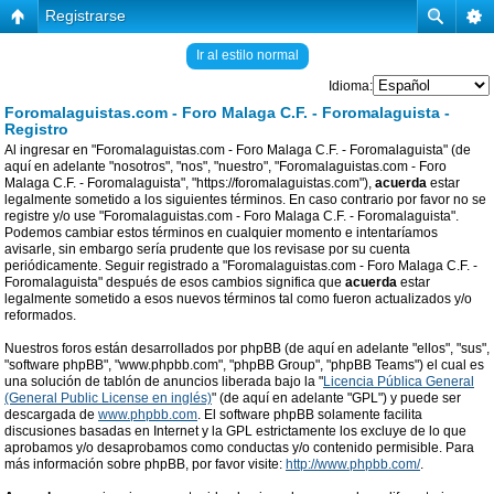
Registrarse
Ir al estilo normal
Idioma:
Foromalaguistas.com - Foro Malaga C.F. - Foromalaguista -
Registro
Al ingresar en "Foromalaguistas.com - Foro Malaga C.F. - Foromalaguista" (de
aquí en adelante "nosotros", "nos", "nuestro", "Foromalaguistas.com - Foro
Malaga C.F. - Foromalaguista", "https://foromalaguistas.com"),
acuerda
estar
legalmente sometido a los siguientes términos. En caso contrario por favor no se
registre y/o use "Foromalaguistas.com - Foro Malaga C.F. - Foromalaguista".
Podemos cambiar estos términos en cualquier momento e intentaríamos
avisarle, sin embargo sería prudente que los revisase por su cuenta
periódicamente. Seguir registrado a "Foromalaguistas.com - Foro Malaga C.F. -
Foromalaguista" después de esos cambios significa que
acuerda
estar
legalmente sometido a esos nuevos términos tal como fueron actualizados y/o
reformados.
Nuestros foros están desarrollados por phpBB (de aquí en adelante "ellos", "sus",
"software phpBB", "www.phpbb.com", "phpBB Group", "phpBB Teams") el cual es
una solución de tablón de anuncios liberada bajo la "
Licencia Pública General
(General Public License en inglés)
" (de aquí en adelante "GPL") y puede ser
descargada de
www.phpbb.com
. El software phpBB solamente facilita
discusiones basadas en Internet y la GPL estrictamente los excluye de lo que
aprobamos y/o desaprobamos como conductas y/o contenido permisible. Para
más información sobre phpBB, por favor visite:
http://www.phpbb.com/
.