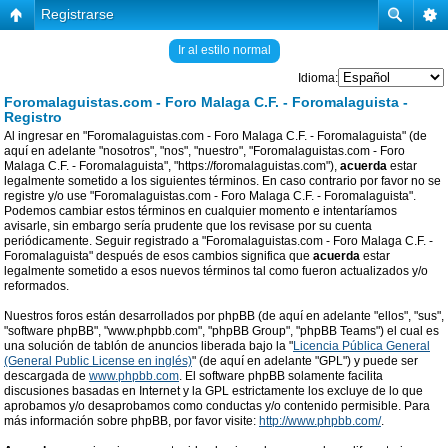
Registrarse
Ir al estilo normal
Idioma:
Foromalaguistas.com - Foro Malaga C.F. - Foromalaguista -
Registro
Al ingresar en "Foromalaguistas.com - Foro Malaga C.F. - Foromalaguista" (de
aquí en adelante "nosotros", "nos", "nuestro", "Foromalaguistas.com - Foro
Malaga C.F. - Foromalaguista", "https://foromalaguistas.com"),
acuerda
estar
legalmente sometido a los siguientes términos. En caso contrario por favor no se
registre y/o use "Foromalaguistas.com - Foro Malaga C.F. - Foromalaguista".
Podemos cambiar estos términos en cualquier momento e intentaríamos
avisarle, sin embargo sería prudente que los revisase por su cuenta
periódicamente. Seguir registrado a "Foromalaguistas.com - Foro Malaga C.F. -
Foromalaguista" después de esos cambios significa que
acuerda
estar
legalmente sometido a esos nuevos términos tal como fueron actualizados y/o
reformados.
Nuestros foros están desarrollados por phpBB (de aquí en adelante "ellos", "sus",
"software phpBB", "www.phpbb.com", "phpBB Group", "phpBB Teams") el cual es
una solución de tablón de anuncios liberada bajo la "
Licencia Pública General
(General Public License en inglés)
" (de aquí en adelante "GPL") y puede ser
descargada de
www.phpbb.com
. El software phpBB solamente facilita
discusiones basadas en Internet y la GPL estrictamente los excluye de lo que
aprobamos y/o desaprobamos como conductas y/o contenido permisible. Para
más información sobre phpBB, por favor visite:
http://www.phpbb.com/
.