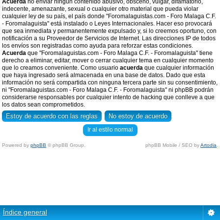
Acuerda
no enviar ningun contenido abusivo, obsceno, vulgar, difamatorio,
indecente, amenazante, sexual o cualquier otro material que pueda violar
cualquier ley de su país, el país donde "Foromalaguistas.com - Foro Malaga C.F.
- Foromalaguista" está instalado o Leyes Internacionales. Hacer eso provocará
que sea inmediata y permanentemente expulsado y, si lo creemos oportuno, con
notificación a su Proveedor de Servicios de Internet. Las direcciones IP de todos
los envíos son registradas como ayuda para reforzar estas condiciones.
Acuerda
que "Foromalaguistas.com - Foro Malaga C.F. - Foromalaguista" tiene
derecho a eliminar, editar, mover o cerrar cualquier tema en cualquier momento
que lo creamos conveniente. Como usuario
acuerda
que cualquier información
que haya ingresado será almacenada en una base de datos. Dado que esta
información no será compartida con ninguna tercera parte sin su consentimiento,
ni "Foromalaguistas.com - Foro Malaga C.F. - Foromalaguista" ni phpBB podrán
considerarse responsables por cualquier intento de hacking que conlleve a que
los datos sean comprometidos.
Ir al estilo normal
Powered by
phpBB
© phpBB Group.
phpBB Mobile / SEO by
Artodia
.
Índice general