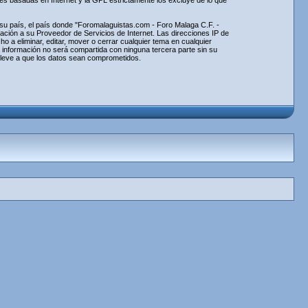
nes basadas en Internet y la GPL estrictamente los excluye de lo que
e su país, el país donde "Foromalaguistas.com - Foro Malaga C.F. -
ción a su Proveedor de Servicios de Internet. Las direcciones IP de
 a eliminar, editar, mover o cerrar cualquier tema en cualquier
información no será compartida con ninguna tercera parte sin su
lleve a que los datos sean comprometidos.