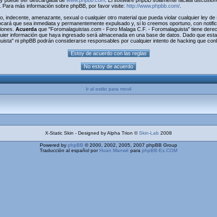
) y puede ser descargada de
www.phpbb.com
. El software phpBB solamente facilita discusio
Para más información sobre phpBB, por favor visite:
http://www.phpbb.com/
.
o, indecente, amenazante, sexual o cualquier otro material que pueda violar cualquier ley d
cará que sea inmediata y permanentemente expulsado y, si lo creemos oportuno, con notifica
ciones.
Acuerda
que "Foromalaguistas.com - Foro Malaga C.F. - Foromalaguista" tiene derecho
uier información que haya ingresado será almacenada en una base de datos. Dado que esta 
uista" ni phpBB podrán considerarse responsables por cualquier intento de hacking que con
Ir al estilo para movil
X-Static Skin - Designed by Alpha Trion ©
Skin-Lab
2008
Powered by
phpBB
© 2000, 2002, 2005, 2007 phpBB Group
Traducción al español por
Huan Manwë
para
phpBB-Es.COM