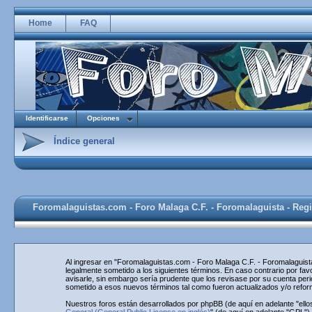
Home
FAQ
Identificarse
Opciones
Índice general
Foromalaguistas.com - Foro Malaga C.F. - Foromalaguista - Regi
Al ingresar en "Foromalaguistas.com - Foro Malaga C.F. - Foromalaguista
legalmente sometido a los siguientes términos. En caso contrario por f
avisarle, sin embargo sería prudente que los revisase por su cuenta pe
sometido a esos nuevos términos tal como fueron actualizados y/o refo
Nuestros foros están desarrollados por phpBB (de aquí en adelante "ello