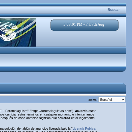
Buscar
5:03:01 PM - Fri, 7th Aug
Idioma:
. - Foromalaguista", "https://foromalaguistas.com"),
acuerda
estar
emos cambiar estos términos en cualquier momento e intentaríamos
a" después de esos cambios significa que
acuerda
estar legalmente
 solución de tablón de anuncios liberada bajo la "
Licencia Pública