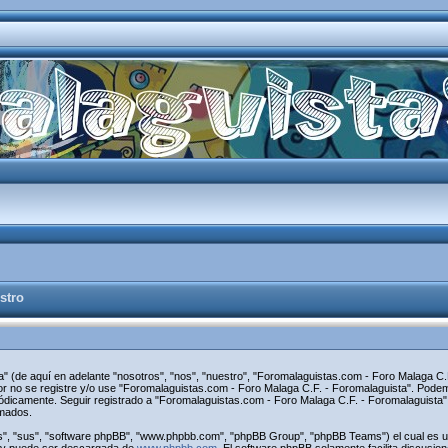
stro
" (de aquí en adelante "nosotros", "nos", "nuestro", "Foromalaguistas.com - Foro Malaga C.F
avor no se registre y/o use "Foromalaguistas.com - Foro Malaga C.F. - Foromalaguista". Pod
riódicamente. Seguir registrado a "Foromalaguistas.com - Foro Malaga C.F. - Foromalaguist
rmados.
s", "sus", "software phpBB", "www.phpbb.com", "phpBB Group", "phpBB Teams") el cual es una