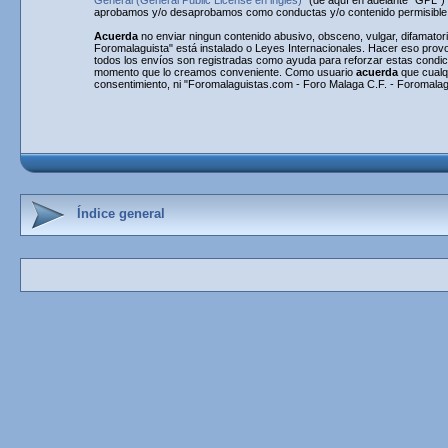
General (General Public License en inglés)
" (de aquí en adelante "GPL"
aprobamos y/o desaprobamos como conductas y/o contenido permisible. 
Acuerda
no enviar ningun contenido abusivo, obsceno, vulgar, difamatori
Foromalaguista" está instalado o Leyes Internacionales. Hacer eso provo
todos los envíos son registradas como ayuda para reforzar estas condi
momento que lo creamos conveniente. Como usuario
acuerda
que cualq
consentimiento, ni "Foromalaguistas.com - Foro Malaga C.F. - Foromalag
Índice general