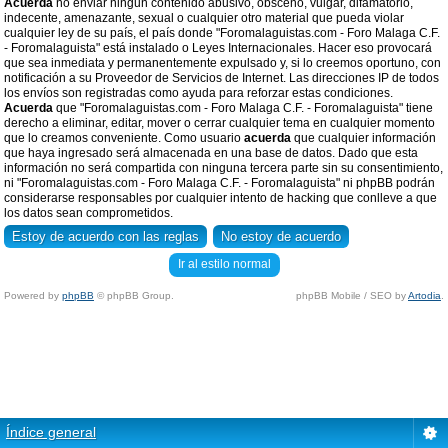
Acuerda
no enviar ningun contenido abusivo, obsceno, vulgar, difamatorio,
indecente, amenazante, sexual o cualquier otro material que pueda violar
cualquier ley de su país, el país donde "Foromalaguistas.com - Foro Malaga C.F.
- Foromalaguista" está instalado o Leyes Internacionales. Hacer eso provocará
que sea inmediata y permanentemente expulsado y, si lo creemos oportuno, con
notificación a su Proveedor de Servicios de Internet. Las direcciones IP de todos
los envíos son registradas como ayuda para reforzar estas condiciones.
Acuerda
que "Foromalaguistas.com - Foro Malaga C.F. - Foromalaguista" tiene
derecho a eliminar, editar, mover o cerrar cualquier tema en cualquier momento
que lo creamos conveniente. Como usuario
acuerda
que cualquier información
que haya ingresado será almacenada en una base de datos. Dado que esta
información no será compartida con ninguna tercera parte sin su consentimiento,
ni "Foromalaguistas.com - Foro Malaga C.F. - Foromalaguista" ni phpBB podrán
considerarse responsables por cualquier intento de hacking que conlleve a que
los datos sean comprometidos.
Ir al estilo normal
Powered by
phpBB
© phpBB Group.
phpBB Mobile / SEO by
Artodia
.
Índice general