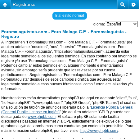
Registrarse
Ir al estilo normal
Idioma:
Foromalaguistas.com - Foro Malaga C.F. - Foromalaguista -
Registro
Al ingresar en "Foromalaguistas.com - Foro Malaga C.F. - Foromalaguista" (de
aquí en adelante "nosotros", "nos", "nuestro", "Foromalaguistas.com - Foro
Malaga C.F. - Foromalaguista", "https://foromalaguistas.com"),
acuerda
estar
legalmente sometido a los siguientes términos. En caso contrario por favor no se
registre y/o use "Foromalaguistas.com - Foro Malaga C.F. - Foromalaguista".
Podemos cambiar estos términos en cualquier momento e intentaríamos
avisarle, sin embargo sería prudente que los revisase por su cuenta
periódicamente. Seguir registrado a "Foromalaguistas.com - Foro Malaga C.F. -
Foromalaguista" después de esos cambios significa que
acuerda
estar
legalmente sometido a esos nuevos términos tal como fueron actualizados y/o
reformados.
Nuestros foros están desarrollados por phpBB (de aquí en adelante "ellos", "sus",
"software phpBB", "www.phpbb.com", "phpBB Group", "phpBB Teams") el cual es
una solución de tablón de anuncios liberada bajo la "
Licencia Pública General
(General Public License en inglés)
" (de aquí en adelante "GPL") y puede ser
descargada de
www.phpbb.com
. El software phpBB solamente facilita
discusiones basadas en Internet y la GPL estrictamente los excluye de lo que
aprobamos y/o desaprobamos como conductas y/o contenido permisible. Para
más información sobre phpBB, por favor visite:
http://www.phpbb.com/
.