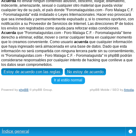
Acuerda
no enviar ningun contenido abusivo, obsceno, vulgar, difamatorio,
indecente, amenazante, sexual o cualquier otro material que pueda violar
cualquier ley de su país, el país donde "Foromalaguistas.com - Foro Malaga C.F.
- Foromalaguista" está instalado o Leyes Internacionales. Hacer eso provocará
que sea inmediata y permanentemente expulsado y, si lo creemos oportuno, con
notificación a su Proveedor de Servicios de Internet. Las direcciones IP de todos
los envíos son registradas como ayuda para reforzar estas condiciones.
Acuerda
que "Foromalaguistas.com - Foro Malaga C.F. - Foromalaguista" tiene
derecho a eliminar, editar, mover o cerrar cualquier tema en cualquier momento
que lo creamos conveniente. Como usuario
acuerda
que cualquier información
que haya ingresado será almacenada en una base de datos. Dado que esta
información no será compartida con ninguna tercera parte sin su consentimiento,
ni "Foromalaguistas.com - Foro Malaga C.F. - Foromalaguista" ni phpBB podrán
considerarse responsables por cualquier intento de hacking que conlleve a que
los datos sean comprometidos.
Ir al estilo normal
Powered by
phpBB
© phpBB Group.
phpBB Mobile / SEO by
Artodia
.
Índice general