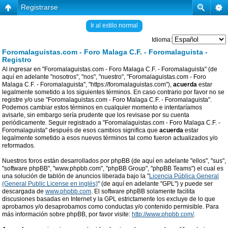
Registrarse
Ir al estilo normal
Idioma:
Foromalaguistas.com - Foro Malaga C.F. - Foromalaguista -
Registro
Al ingresar en "Foromalaguistas.com - Foro Malaga C.F. - Foromalaguista" (de
aquí en adelante "nosotros", "nos", "nuestro", "Foromalaguistas.com - Foro
Malaga C.F. - Foromalaguista", "https://foromalaguistas.com"),
acuerda
estar
legalmente sometido a los siguientes términos. En caso contrario por favor no se
registre y/o use "Foromalaguistas.com - Foro Malaga C.F. - Foromalaguista".
Podemos cambiar estos términos en cualquier momento e intentaríamos
avisarle, sin embargo sería prudente que los revisase por su cuenta
periódicamente. Seguir registrado a "Foromalaguistas.com - Foro Malaga C.F. -
Foromalaguista" después de esos cambios significa que
acuerda
estar
legalmente sometido a esos nuevos términos tal como fueron actualizados y/o
reformados.
Nuestros foros están desarrollados por phpBB (de aquí en adelante "ellos", "sus",
"software phpBB", "www.phpbb.com", "phpBB Group", "phpBB Teams") el cual es
una solución de tablón de anuncios liberada bajo la "
Licencia Pública General
(General Public License en inglés)
" (de aquí en adelante "GPL") y puede ser
descargada de
www.phpbb.com
. El software phpBB solamente facilita
discusiones basadas en Internet y la GPL estrictamente los excluye de lo que
aprobamos y/o desaprobamos como conductas y/o contenido permisible. Para
más información sobre phpBB, por favor visite:
http://www.phpbb.com/
.