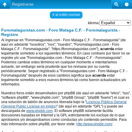
Registrarse
Ir al estilo normal
Idioma:
Foromalaguistas.com - Foro Malaga C.F. - Foromalaguista -
Registro
Al ingresar en "Foromalaguistas.com - Foro Malaga C.F. - Foromalaguista" (de
aquí en adelante "nosotros", "nos", "nuestro", "Foromalaguistas.com - Foro
Malaga C.F. - Foromalaguista", "https://foromalaguistas.com"),
acuerda
estar
legalmente sometido a los siguientes términos. En caso contrario por favor no se
registre y/o use "Foromalaguistas.com - Foro Malaga C.F. - Foromalaguista".
Podemos cambiar estos términos en cualquier momento e intentaríamos
avisarle, sin embargo sería prudente que los revisase por su cuenta
periódicamente. Seguir registrado a "Foromalaguistas.com - Foro Malaga C.F. -
Foromalaguista" después de esos cambios significa que
acuerda
estar
legalmente sometido a esos nuevos términos tal como fueron actualizados y/o
reformados.
Nuestros foros están desarrollados por phpBB (de aquí en adelante "ellos", "sus",
"software phpBB", "www.phpbb.com", "phpBB Group", "phpBB Teams") el cual es
una solución de tablón de anuncios liberada bajo la "
Licencia Pública General
(General Public License en inglés)
" (de aquí en adelante "GPL") y puede ser
descargada de
www.phpbb.com
. El software phpBB solamente facilita
discusiones basadas en Internet y la GPL estrictamente los excluye de lo que
aprobamos y/o desaprobamos como conductas y/o contenido permisible. Para
más información sobre phpBB, por favor visite:
http://www.phpbb.com/
.