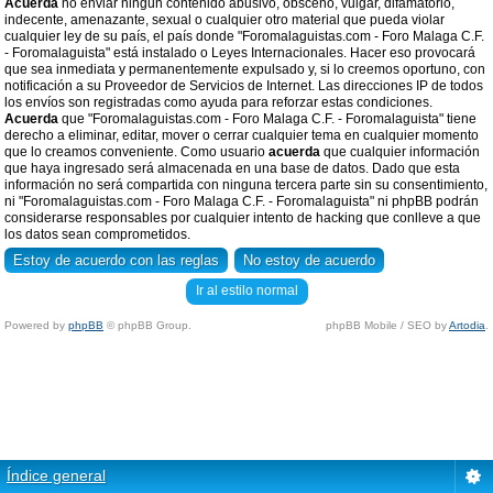
Acuerda
no enviar ningun contenido abusivo, obsceno, vulgar, difamatorio,
indecente, amenazante, sexual o cualquier otro material que pueda violar
cualquier ley de su país, el país donde "Foromalaguistas.com - Foro Malaga C.F.
- Foromalaguista" está instalado o Leyes Internacionales. Hacer eso provocará
que sea inmediata y permanentemente expulsado y, si lo creemos oportuno, con
notificación a su Proveedor de Servicios de Internet. Las direcciones IP de todos
los envíos son registradas como ayuda para reforzar estas condiciones.
Acuerda
que "Foromalaguistas.com - Foro Malaga C.F. - Foromalaguista" tiene
derecho a eliminar, editar, mover o cerrar cualquier tema en cualquier momento
que lo creamos conveniente. Como usuario
acuerda
que cualquier información
que haya ingresado será almacenada en una base de datos. Dado que esta
información no será compartida con ninguna tercera parte sin su consentimiento,
ni "Foromalaguistas.com - Foro Malaga C.F. - Foromalaguista" ni phpBB podrán
considerarse responsables por cualquier intento de hacking que conlleve a que
los datos sean comprometidos.
Ir al estilo normal
Powered by
phpBB
© phpBB Group.
phpBB Mobile / SEO by
Artodia
.
Índice general