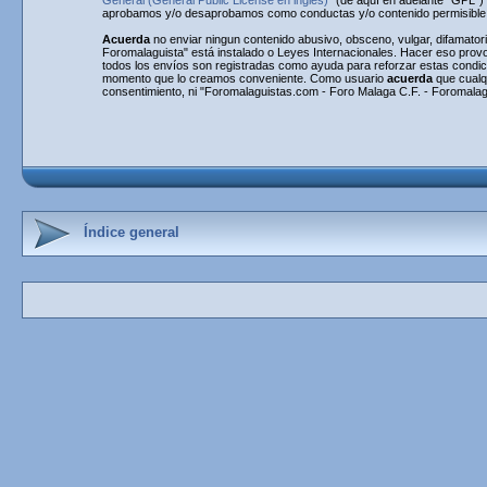
General (General Public License en inglés)
" (de aquí en adelante "GPL"
aprobamos y/o desaprobamos como conductas y/o contenido permisible. 
Acuerda
no enviar ningun contenido abusivo, obsceno, vulgar, difamatori
Foromalaguista" está instalado o Leyes Internacionales. Hacer eso provo
todos los envíos son registradas como ayuda para reforzar estas condi
momento que lo creamos conveniente. Como usuario
acuerda
que cualq
consentimiento, ni "Foromalaguistas.com - Foro Malaga C.F. - Foromalag
Índice general