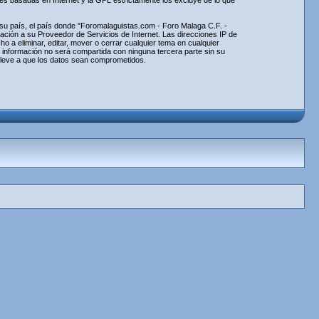
nes basadas en Internet y la GPL estrictamente los excluye de lo que
e su país, el país donde "Foromalaguistas.com - Foro Malaga C.F. -
ción a su Proveedor de Servicios de Internet. Las direcciones IP de
 a eliminar, editar, mover o cerrar cualquier tema en cualquier
información no será compartida con ninguna tercera parte sin su
lleve a que los datos sean comprometidos.