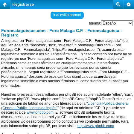
Registrarse
Ir al estilo normal
Idioma:
Foromalaguistas.com - Foro Malaga C.F. - Foromalaguista -
Registro
Al ingresar en "Foromalaguistas.com - Foro Malaga C.F. - Foromalaguista" (de
aquí en adelante "nosotros", "nos", "nuestro", "Foromalaguistas.com - Foro
Malaga C.F. - Foromalaguista", "https://foromalaguistas.com"),
acuerda
estar
legalmente sometido a los siguientes términos. En caso contrario por favor no se
registre y/o use "Foromalaguistas.com - Foro Malaga C.F. - Foromalaguista".
Podemos cambiar estos términos en cualquier momento e intentaríamos
avisarle, sin embargo sería prudente que los revisase por su cuenta
periódicamente. Seguir registrado a "Foromalaguistas.com - Foro Malaga C.F. -
Foromalaguista" después de esos cambios significa que
acuerda
estar
legalmente sometido a esos nuevos términos tal como fueron actualizados y/o
reformados.
Nuestros foros están desarrollados por phpBB (de aquí en adelante "ellos", "sus",
"software phpBB", "www.phpbb.com", "phpBB Group", "phpBB Teams") el cual es
una solución de tablón de anuncios liberada bajo la "
Licencia Pública General
(General Public License en inglés)
" (de aquí en adelante "GPL") y puede ser
descargada de
www.phpbb.com
. El software phpBB solamente facilita
discusiones basadas en Internet y la GPL estrictamente los excluye de lo que
aprobamos y/o desaprobamos como conductas y/o contenido permisible. Para
más información sobre phpBB, por favor visite:
http://www.phpbb.com/
.