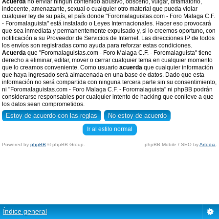
Acuerda
no enviar ningun contenido abusivo, obsceno, vulgar, difamatorio,
indecente, amenazante, sexual o cualquier otro material que pueda violar
cualquier ley de su país, el país donde "Foromalaguistas.com - Foro Malaga C.F.
- Foromalaguista" está instalado o Leyes Internacionales. Hacer eso provocará
que sea inmediata y permanentemente expulsado y, si lo creemos oportuno, con
notificación a su Proveedor de Servicios de Internet. Las direcciones IP de todos
los envíos son registradas como ayuda para reforzar estas condiciones.
Acuerda
que "Foromalaguistas.com - Foro Malaga C.F. - Foromalaguista" tiene
derecho a eliminar, editar, mover o cerrar cualquier tema en cualquier momento
que lo creamos conveniente. Como usuario
acuerda
que cualquier información
que haya ingresado será almacenada en una base de datos. Dado que esta
información no será compartida con ninguna tercera parte sin su consentimiento,
ni "Foromalaguistas.com - Foro Malaga C.F. - Foromalaguista" ni phpBB podrán
considerarse responsables por cualquier intento de hacking que conlleve a que
los datos sean comprometidos.
Ir al estilo normal
Powered by
phpBB
© phpBB Group.
phpBB Mobile / SEO by
Artodia
.
Índice general