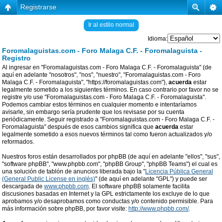
Registrarse
Ir al estilo normal
Idioma:
Foromalaguistas.com - Foro Malaga C.F. - Foromalaguista -
Registro
Al ingresar en "Foromalaguistas.com - Foro Malaga C.F. - Foromalaguista" (de
aquí en adelante "nosotros", "nos", "nuestro", "Foromalaguistas.com - Foro
Malaga C.F. - Foromalaguista", "https://foromalaguistas.com"),
acuerda
estar
legalmente sometido a los siguientes términos. En caso contrario por favor no se
registre y/o use "Foromalaguistas.com - Foro Malaga C.F. - Foromalaguista".
Podemos cambiar estos términos en cualquier momento e intentaríamos
avisarle, sin embargo sería prudente que los revisase por su cuenta
periódicamente. Seguir registrado a "Foromalaguistas.com - Foro Malaga C.F. -
Foromalaguista" después de esos cambios significa que
acuerda
estar
legalmente sometido a esos nuevos términos tal como fueron actualizados y/o
reformados.
Nuestros foros están desarrollados por phpBB (de aquí en adelante "ellos", "sus",
"software phpBB", "www.phpbb.com", "phpBB Group", "phpBB Teams") el cual es
una solución de tablón de anuncios liberada bajo la "
Licencia Pública General
(General Public License en inglés)
" (de aquí en adelante "GPL") y puede ser
descargada de
www.phpbb.com
. El software phpBB solamente facilita
discusiones basadas en Internet y la GPL estrictamente los excluye de lo que
aprobamos y/o desaprobamos como conductas y/o contenido permisible. Para
más información sobre phpBB, por favor visite:
http://www.phpbb.com/
.