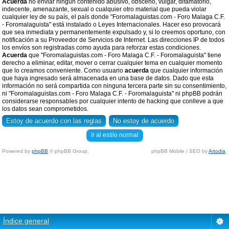
Acuerda
no enviar ningun contenido abusivo, obsceno, vulgar, difamatorio,
indecente, amenazante, sexual o cualquier otro material que pueda violar
cualquier ley de su país, el país donde "Foromalaguistas.com - Foro Malaga C.F.
- Foromalaguista" está instalado o Leyes Internacionales. Hacer eso provocará
que sea inmediata y permanentemente expulsado y, si lo creemos oportuno, con
notificación a su Proveedor de Servicios de Internet. Las direcciones IP de todos
los envíos son registradas como ayuda para reforzar estas condiciones.
Acuerda
que "Foromalaguistas.com - Foro Malaga C.F. - Foromalaguista" tiene
derecho a eliminar, editar, mover o cerrar cualquier tema en cualquier momento
que lo creamos conveniente. Como usuario
acuerda
que cualquier información
que haya ingresado será almacenada en una base de datos. Dado que esta
información no será compartida con ninguna tercera parte sin su consentimiento,
ni "Foromalaguistas.com - Foro Malaga C.F. - Foromalaguista" ni phpBB podrán
considerarse responsables por cualquier intento de hacking que conlleve a que
los datos sean comprometidos.
Ir al estilo normal
Powered by
phpBB
© phpBB Group.
phpBB Mobile / SEO by
Artodia
.
Índice general