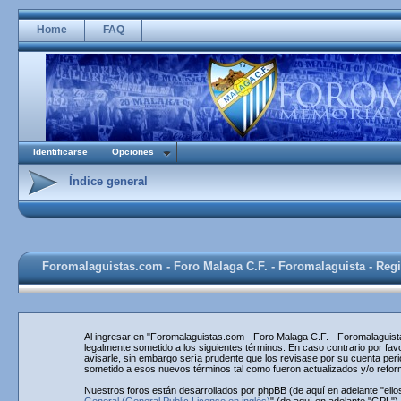
Home
FAQ
Identificarse
Opciones
Índice general
Foromalaguistas.com - Foro Malaga C.F. - Foromalaguista - Regi
Al ingresar en "Foromalaguistas.com - Foro Malaga C.F. - Foromalaguista
legalmente sometido a los siguientes términos. En caso contrario por f
avisarle, sin embargo sería prudente que los revisase por su cuenta pe
sometido a esos nuevos términos tal como fueron actualizados y/o refo
Nuestros foros están desarrollados por phpBB (de aquí en adelante "ello