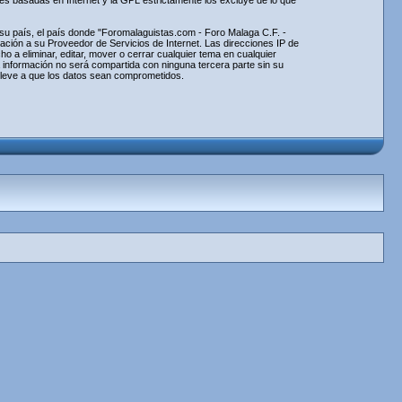
nes basadas en Internet y la GPL estrictamente los excluye de lo que
e su país, el país donde "Foromalaguistas.com - Foro Malaga C.F. -
ción a su Proveedor de Servicios de Internet. Las direcciones IP de
 a eliminar, editar, mover o cerrar cualquier tema en cualquier
información no será compartida con ninguna tercera parte sin su
lleve a que los datos sean comprometidos.