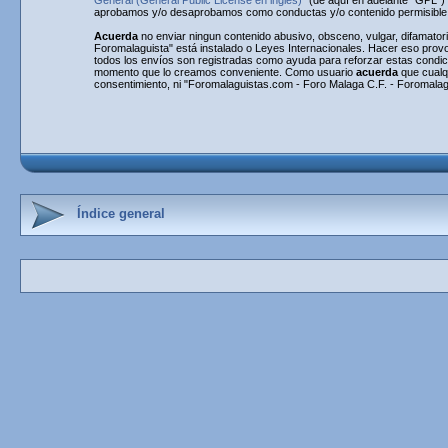
General (General Public License en inglés)
" (de aquí en adelante "GPL"
aprobamos y/o desaprobamos como conductas y/o contenido permisible. 
Acuerda
no enviar ningun contenido abusivo, obsceno, vulgar, difamatori
Foromalaguista" está instalado o Leyes Internacionales. Hacer eso provo
todos los envíos son registradas como ayuda para reforzar estas condi
momento que lo creamos conveniente. Como usuario
acuerda
que cualq
consentimiento, ni "Foromalaguistas.com - Foro Malaga C.F. - Foromalag
Índice general