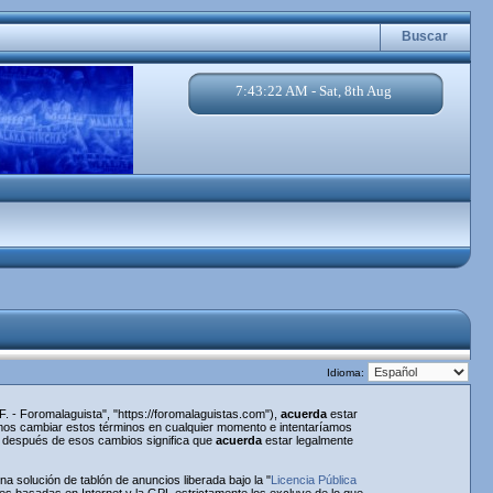
Buscar
7:43:22 AM - Sat, 8th Aug
Idioma:
. - Foromalaguista", "https://foromalaguistas.com"),
acuerda
estar
emos cambiar estos términos en cualquier momento e intentaríamos
a" después de esos cambios significa que
acuerda
estar legalmente
 solución de tablón de anuncios liberada bajo la "
Licencia Pública