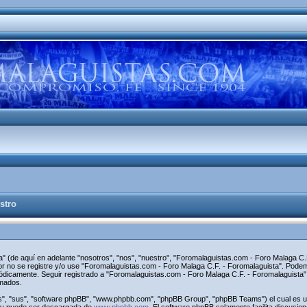
stro
" (de aquí en adelante "nosotros", "nos", "nuestro", "Foromalaguistas.com - Foro Malaga C.F
avor no se registre y/o use "Foromalaguistas.com - Foro Malaga C.F. - Foromalaguista". Pod
riódicamente. Seguir registrado a "Foromalaguistas.com - Foro Malaga C.F. - Foromalaguist
rmados.
s", "sus", "software phpBB", "www.phpbb.com", "phpBB Group", "phpBB Teams") el cual es una