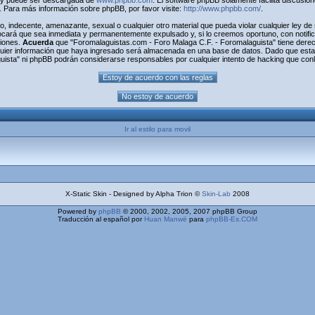
) y puede ser descargada de
www.phpbb.com
. El software phpBB solamente facilita discusio
Para más información sobre phpBB, por favor visite:
http://www.phpbb.com/
.
o, indecente, amenazante, sexual o cualquier otro material que pueda violar cualquier ley d
cará que sea inmediata y permanentemente expulsado y, si lo creemos oportuno, con notifica
ciones.
Acuerda
que "Foromalaguistas.com - Foro Malaga C.F. - Foromalaguista" tiene derecho
uier información que haya ingresado será almacenada en una base de datos. Dado que esta 
uista" ni phpBB podrán considerarse responsables por cualquier intento de hacking que con
Ir al estilo para movil
X-Static Skin - Designed by Alpha Trion ©
Skin-Lab
2008
Powered by
phpBB
© 2000, 2002, 2005, 2007 phpBB Group
Traducción al español por
Huan Manwë
para
phpBB-Es.COM