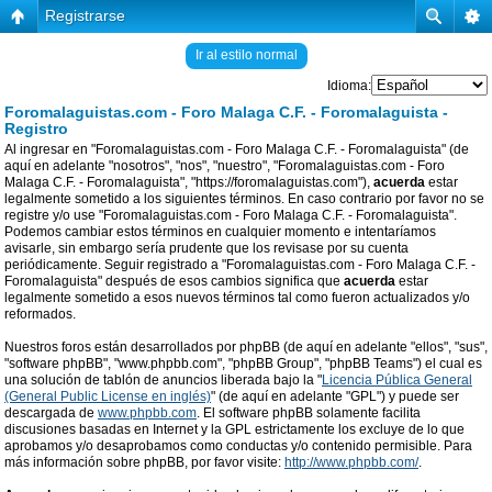
Registrarse
Ir al estilo normal
Idioma:
Foromalaguistas.com - Foro Malaga C.F. - Foromalaguista -
Registro
Al ingresar en "Foromalaguistas.com - Foro Malaga C.F. - Foromalaguista" (de
aquí en adelante "nosotros", "nos", "nuestro", "Foromalaguistas.com - Foro
Malaga C.F. - Foromalaguista", "https://foromalaguistas.com"),
acuerda
estar
legalmente sometido a los siguientes términos. En caso contrario por favor no se
registre y/o use "Foromalaguistas.com - Foro Malaga C.F. - Foromalaguista".
Podemos cambiar estos términos en cualquier momento e intentaríamos
avisarle, sin embargo sería prudente que los revisase por su cuenta
periódicamente. Seguir registrado a "Foromalaguistas.com - Foro Malaga C.F. -
Foromalaguista" después de esos cambios significa que
acuerda
estar
legalmente sometido a esos nuevos términos tal como fueron actualizados y/o
reformados.
Nuestros foros están desarrollados por phpBB (de aquí en adelante "ellos", "sus",
"software phpBB", "www.phpbb.com", "phpBB Group", "phpBB Teams") el cual es
una solución de tablón de anuncios liberada bajo la "
Licencia Pública General
(General Public License en inglés)
" (de aquí en adelante "GPL") y puede ser
descargada de
www.phpbb.com
. El software phpBB solamente facilita
discusiones basadas en Internet y la GPL estrictamente los excluye de lo que
aprobamos y/o desaprobamos como conductas y/o contenido permisible. Para
más información sobre phpBB, por favor visite:
http://www.phpbb.com/
.