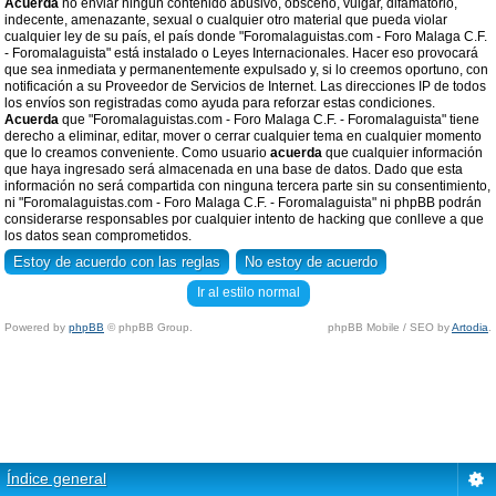
Acuerda
no enviar ningun contenido abusivo, obsceno, vulgar, difamatorio,
indecente, amenazante, sexual o cualquier otro material que pueda violar
cualquier ley de su país, el país donde "Foromalaguistas.com - Foro Malaga C.F.
- Foromalaguista" está instalado o Leyes Internacionales. Hacer eso provocará
que sea inmediata y permanentemente expulsado y, si lo creemos oportuno, con
notificación a su Proveedor de Servicios de Internet. Las direcciones IP de todos
los envíos son registradas como ayuda para reforzar estas condiciones.
Acuerda
que "Foromalaguistas.com - Foro Malaga C.F. - Foromalaguista" tiene
derecho a eliminar, editar, mover o cerrar cualquier tema en cualquier momento
que lo creamos conveniente. Como usuario
acuerda
que cualquier información
que haya ingresado será almacenada en una base de datos. Dado que esta
información no será compartida con ninguna tercera parte sin su consentimiento,
ni "Foromalaguistas.com - Foro Malaga C.F. - Foromalaguista" ni phpBB podrán
considerarse responsables por cualquier intento de hacking que conlleve a que
los datos sean comprometidos.
Ir al estilo normal
Powered by
phpBB
© phpBB Group.
phpBB Mobile / SEO by
Artodia
.
Índice general