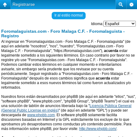
Registrarse
Ir al estilo normal
Idioma:
Foromalaguistas.com - Foro Malaga C.F. - Foromalaguista -
Registro
Al ingresar en "Foromalaguistas.com - Foro Malaga C.F. - Foromalaguista" (de
aquí en adelante "nosotros", "nos", "nuestro", "Foromalaguistas.com - Foro
Malaga C.F. - Foromalaguista", "https://foromalaguistas.com"),
acuerda
estar
legalmente sometido a los siguientes términos. En caso contrario por favor no se
registre y/o use "Foromalaguistas.com - Foro Malaga C.F. - Foromalaguista".
Podemos cambiar estos términos en cualquier momento e intentaríamos
avisarle, sin embargo sería prudente que los revisase por su cuenta
periódicamente. Seguir registrado a "Foromalaguistas.com - Foro Malaga C.F. -
Foromalaguista" después de esos cambios significa que
acuerda
estar
legalmente sometido a esos nuevos términos tal como fueron actualizados y/o
reformados.
Nuestros foros están desarrollados por phpBB (de aquí en adelante "ellos", "sus",
"software phpBB", "www.phpbb.com", "phpBB Group", "phpBB Teams") el cual es
una solución de tablón de anuncios liberada bajo la "
Licencia Pública General
(General Public License en inglés)
" (de aquí en adelante "GPL") y puede ser
descargada de
www.phpbb.com
. El software phpBB solamente facilita
discusiones basadas en Internet y la GPL estrictamente los excluye de lo que
aprobamos y/o desaprobamos como conductas y/o contenido permisible. Para
más información sobre phpBB, por favor visite:
http://www.phpbb.com/
.