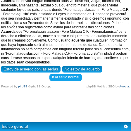
Acuerda
no enviar ningun contenido abusivo, obsceno, vulgar, difamatorio,
indecente, amenazante, sexual o cualquier otro material que pueda violar
cualquier ley de su país, el país donde "Foromalaguistas.com - Foro Malaga C.F.
- Foromalaguista" está instalado o Leyes Internacionales. Hacer eso provocará
que sea inmediata y permanentemente expulsado y, si lo creemos oportuno, con
notificación a su Proveedor de Servicios de Internet. Las direcciones IP de todos
los envíos son registradas como ayuda para reforzar estas condiciones.
Acuerda
que "Foromalaguistas.com - Foro Malaga C.F. - Foromalaguista" tiene
derecho a eliminar, editar, mover o cerrar cualquier tema en cualquier momento
que lo creamos conveniente. Como usuario
acuerda
que cualquier información
que haya ingresado será almacenada en una base de datos. Dado que esta
información no será compartida con ninguna tercera parte sin su consentimiento,
ni "Foromalaguistas.com - Foro Malaga C.F. - Foromalaguista" ni phpBB podrán
considerarse responsables por cualquier intento de hacking que conlleve a que
los datos sean comprometidos.
Ir al estilo normal
Powered by
phpBB
© phpBB Group.
phpBB Mobile / SEO by
Artodia
.
Índice general