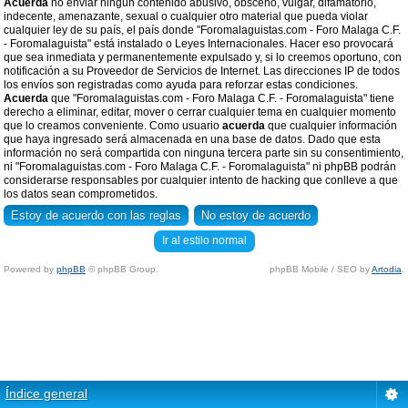
Acuerda
no enviar ningun contenido abusivo, obsceno, vulgar, difamatorio,
indecente, amenazante, sexual o cualquier otro material que pueda violar
cualquier ley de su país, el país donde "Foromalaguistas.com - Foro Malaga C.F.
- Foromalaguista" está instalado o Leyes Internacionales. Hacer eso provocará
que sea inmediata y permanentemente expulsado y, si lo creemos oportuno, con
notificación a su Proveedor de Servicios de Internet. Las direcciones IP de todos
los envíos son registradas como ayuda para reforzar estas condiciones.
Acuerda
que "Foromalaguistas.com - Foro Malaga C.F. - Foromalaguista" tiene
derecho a eliminar, editar, mover o cerrar cualquier tema en cualquier momento
que lo creamos conveniente. Como usuario
acuerda
que cualquier información
que haya ingresado será almacenada en una base de datos. Dado que esta
información no será compartida con ninguna tercera parte sin su consentimiento,
ni "Foromalaguistas.com - Foro Malaga C.F. - Foromalaguista" ni phpBB podrán
considerarse responsables por cualquier intento de hacking que conlleve a que
los datos sean comprometidos.
Ir al estilo normal
Powered by
phpBB
© phpBB Group.
phpBB Mobile / SEO by
Artodia
.
Índice general