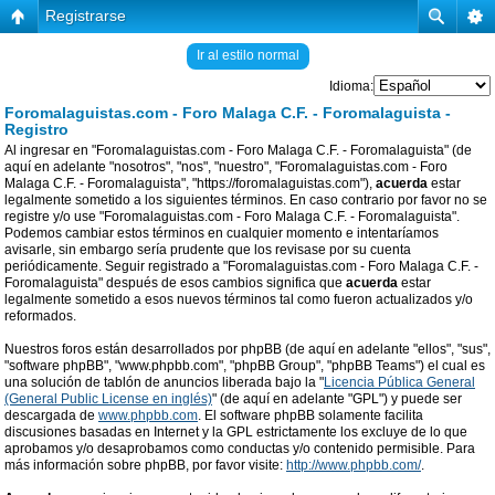
Registrarse
Ir al estilo normal
Idioma:
Foromalaguistas.com - Foro Malaga C.F. - Foromalaguista -
Registro
Al ingresar en "Foromalaguistas.com - Foro Malaga C.F. - Foromalaguista" (de
aquí en adelante "nosotros", "nos", "nuestro", "Foromalaguistas.com - Foro
Malaga C.F. - Foromalaguista", "https://foromalaguistas.com"),
acuerda
estar
legalmente sometido a los siguientes términos. En caso contrario por favor no se
registre y/o use "Foromalaguistas.com - Foro Malaga C.F. - Foromalaguista".
Podemos cambiar estos términos en cualquier momento e intentaríamos
avisarle, sin embargo sería prudente que los revisase por su cuenta
periódicamente. Seguir registrado a "Foromalaguistas.com - Foro Malaga C.F. -
Foromalaguista" después de esos cambios significa que
acuerda
estar
legalmente sometido a esos nuevos términos tal como fueron actualizados y/o
reformados.
Nuestros foros están desarrollados por phpBB (de aquí en adelante "ellos", "sus",
"software phpBB", "www.phpbb.com", "phpBB Group", "phpBB Teams") el cual es
una solución de tablón de anuncios liberada bajo la "
Licencia Pública General
(General Public License en inglés)
" (de aquí en adelante "GPL") y puede ser
descargada de
www.phpbb.com
. El software phpBB solamente facilita
discusiones basadas en Internet y la GPL estrictamente los excluye de lo que
aprobamos y/o desaprobamos como conductas y/o contenido permisible. Para
más información sobre phpBB, por favor visite:
http://www.phpbb.com/
.