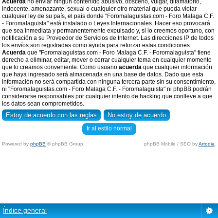
Acuerda
no enviar ningun contenido abusivo, obsceno, vulgar, difamatorio,
indecente, amenazante, sexual o cualquier otro material que pueda violar
cualquier ley de su país, el país donde "Foromalaguistas.com - Foro Malaga C.F.
- Foromalaguista" está instalado o Leyes Internacionales. Hacer eso provocará
que sea inmediata y permanentemente expulsado y, si lo creemos oportuno, con
notificación a su Proveedor de Servicios de Internet. Las direcciones IP de todos
los envíos son registradas como ayuda para reforzar estas condiciones.
Acuerda
que "Foromalaguistas.com - Foro Malaga C.F. - Foromalaguista" tiene
derecho a eliminar, editar, mover o cerrar cualquier tema en cualquier momento
que lo creamos conveniente. Como usuario
acuerda
que cualquier información
que haya ingresado será almacenada en una base de datos. Dado que esta
información no será compartida con ninguna tercera parte sin su consentimiento,
ni "Foromalaguistas.com - Foro Malaga C.F. - Foromalaguista" ni phpBB podrán
considerarse responsables por cualquier intento de hacking que conlleve a que
los datos sean comprometidos.
Ir al estilo normal
Powered by
phpBB
© phpBB Group.
phpBB Mobile / SEO by
Artodia
.
Índice general