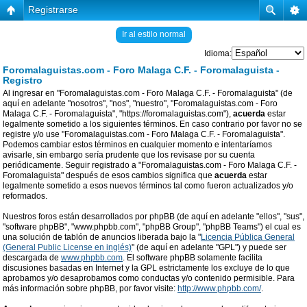
Registrarse
Ir al estilo normal
Idioma:
Foromalaguistas.com - Foro Malaga C.F. - Foromalaguista -
Registro
Al ingresar en "Foromalaguistas.com - Foro Malaga C.F. - Foromalaguista" (de
aquí en adelante "nosotros", "nos", "nuestro", "Foromalaguistas.com - Foro
Malaga C.F. - Foromalaguista", "https://foromalaguistas.com"),
acuerda
estar
legalmente sometido a los siguientes términos. En caso contrario por favor no se
registre y/o use "Foromalaguistas.com - Foro Malaga C.F. - Foromalaguista".
Podemos cambiar estos términos en cualquier momento e intentaríamos
avisarle, sin embargo sería prudente que los revisase por su cuenta
periódicamente. Seguir registrado a "Foromalaguistas.com - Foro Malaga C.F. -
Foromalaguista" después de esos cambios significa que
acuerda
estar
legalmente sometido a esos nuevos términos tal como fueron actualizados y/o
reformados.
Nuestros foros están desarrollados por phpBB (de aquí en adelante "ellos", "sus",
"software phpBB", "www.phpbb.com", "phpBB Group", "phpBB Teams") el cual es
una solución de tablón de anuncios liberada bajo la "
Licencia Pública General
(General Public License en inglés)
" (de aquí en adelante "GPL") y puede ser
descargada de
www.phpbb.com
. El software phpBB solamente facilita
discusiones basadas en Internet y la GPL estrictamente los excluye de lo que
aprobamos y/o desaprobamos como conductas y/o contenido permisible. Para
más información sobre phpBB, por favor visite:
http://www.phpbb.com/
.