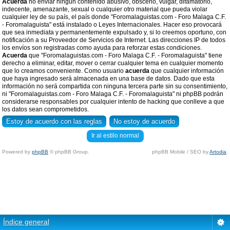
Acuerda
no enviar ningun contenido abusivo, obsceno, vulgar, difamatorio,
indecente, amenazante, sexual o cualquier otro material que pueda violar
cualquier ley de su país, el país donde "Foromalaguistas.com - Foro Malaga C.F.
- Foromalaguista" está instalado o Leyes Internacionales. Hacer eso provocará
que sea inmediata y permanentemente expulsado y, si lo creemos oportuno, con
notificación a su Proveedor de Servicios de Internet. Las direcciones IP de todos
los envíos son registradas como ayuda para reforzar estas condiciones.
Acuerda
que "Foromalaguistas.com - Foro Malaga C.F. - Foromalaguista" tiene
derecho a eliminar, editar, mover o cerrar cualquier tema en cualquier momento
que lo creamos conveniente. Como usuario
acuerda
que cualquier información
que haya ingresado será almacenada en una base de datos. Dado que esta
información no será compartida con ninguna tercera parte sin su consentimiento,
ni "Foromalaguistas.com - Foro Malaga C.F. - Foromalaguista" ni phpBB podrán
considerarse responsables por cualquier intento de hacking que conlleve a que
los datos sean comprometidos.
Ir al estilo normal
Powered by
phpBB
© phpBB Group.
phpBB Mobile / SEO by
Artodia
.
Índice general