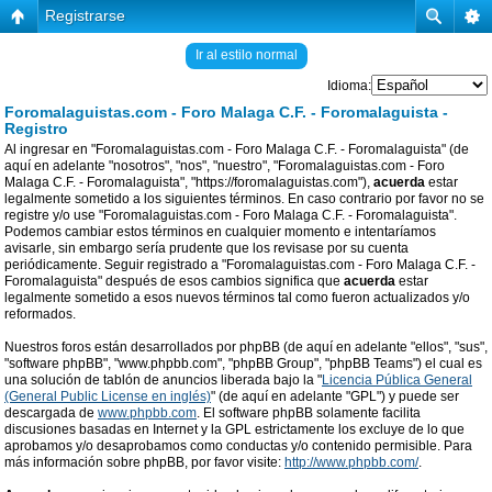
Registrarse
Ir al estilo normal
Idioma:
Foromalaguistas.com - Foro Malaga C.F. - Foromalaguista -
Registro
Al ingresar en "Foromalaguistas.com - Foro Malaga C.F. - Foromalaguista" (de
aquí en adelante "nosotros", "nos", "nuestro", "Foromalaguistas.com - Foro
Malaga C.F. - Foromalaguista", "https://foromalaguistas.com"),
acuerda
estar
legalmente sometido a los siguientes términos. En caso contrario por favor no se
registre y/o use "Foromalaguistas.com - Foro Malaga C.F. - Foromalaguista".
Podemos cambiar estos términos en cualquier momento e intentaríamos
avisarle, sin embargo sería prudente que los revisase por su cuenta
periódicamente. Seguir registrado a "Foromalaguistas.com - Foro Malaga C.F. -
Foromalaguista" después de esos cambios significa que
acuerda
estar
legalmente sometido a esos nuevos términos tal como fueron actualizados y/o
reformados.
Nuestros foros están desarrollados por phpBB (de aquí en adelante "ellos", "sus",
"software phpBB", "www.phpbb.com", "phpBB Group", "phpBB Teams") el cual es
una solución de tablón de anuncios liberada bajo la "
Licencia Pública General
(General Public License en inglés)
" (de aquí en adelante "GPL") y puede ser
descargada de
www.phpbb.com
. El software phpBB solamente facilita
discusiones basadas en Internet y la GPL estrictamente los excluye de lo que
aprobamos y/o desaprobamos como conductas y/o contenido permisible. Para
más información sobre phpBB, por favor visite:
http://www.phpbb.com/
.