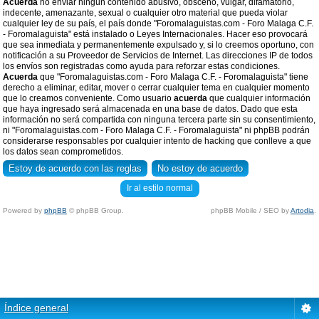
Acuerda
no enviar ningun contenido abusivo, obsceno, vulgar, difamatorio,
indecente, amenazante, sexual o cualquier otro material que pueda violar
cualquier ley de su país, el país donde "Foromalaguistas.com - Foro Malaga C.F.
- Foromalaguista" está instalado o Leyes Internacionales. Hacer eso provocará
que sea inmediata y permanentemente expulsado y, si lo creemos oportuno, con
notificación a su Proveedor de Servicios de Internet. Las direcciones IP de todos
los envíos son registradas como ayuda para reforzar estas condiciones.
Acuerda
que "Foromalaguistas.com - Foro Malaga C.F. - Foromalaguista" tiene
derecho a eliminar, editar, mover o cerrar cualquier tema en cualquier momento
que lo creamos conveniente. Como usuario
acuerda
que cualquier información
que haya ingresado será almacenada en una base de datos. Dado que esta
información no será compartida con ninguna tercera parte sin su consentimiento,
ni "Foromalaguistas.com - Foro Malaga C.F. - Foromalaguista" ni phpBB podrán
considerarse responsables por cualquier intento de hacking que conlleve a que
los datos sean comprometidos.
Ir al estilo normal
Powered by
phpBB
© phpBB Group.
phpBB Mobile / SEO by
Artodia
.
Índice general