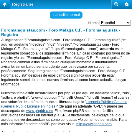
Registrarse
Ir al estilo normal
Idioma:
Foromalaguistas.com - Foro Malaga C.F. - Foromalaguista -
Registro
Al ingresar en "Foromalaguistas.com - Foro Malaga C.F. - Foromalaguista" (de
aquí en adelante "nosotros", "nos", "nuestro", "Foromalaguistas.com - Foro
Malaga C.F. - Foromalaguista", "https://foromalaguistas.com"),
acuerda
estar
legalmente sometido a los siguientes términos. En caso contrario por favor no se
registre y/o use "Foromalaguistas.com - Foro Malaga C.F. - Foromalaguista".
Podemos cambiar estos términos en cualquier momento e intentaríamos
avisarle, sin embargo sería prudente que los revisase por su cuenta
periódicamente. Seguir registrado a "Foromalaguistas.com - Foro Malaga C.F. -
Foromalaguista" después de esos cambios significa que
acuerda
estar
legalmente sometido a esos nuevos términos tal como fueron actualizados y/o
reformados.
Nuestros foros están desarrollados por phpBB (de aquí en adelante "ellos", "sus",
"software phpBB", "www.phpbb.com", "phpBB Group", "phpBB Teams") el cual es
una solución de tablón de anuncios liberada bajo la "
Licencia Pública General
(General Public License en inglés)
" (de aquí en adelante "GPL") y puede ser
descargada de
www.phpbb.com
. El software phpBB solamente facilita
discusiones basadas en Internet y la GPL estrictamente los excluye de lo que
aprobamos y/o desaprobamos como conductas y/o contenido permisible. Para
más información sobre phpBB, por favor visite:
http://www.phpbb.com/
.