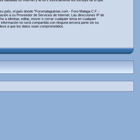
nes basadas en Internet y la GPL estrictamente los excluye de lo que
e su país, el país donde "Foromalaguistas.com - Foro Malaga C.F. -
ción a su Proveedor de Servicios de Internet. Las direcciones IP de
 a eliminar, editar, mover o cerrar cualquier tema en cualquier
información no será compartida con ninguna tercera parte sin su
lleve a que los datos sean comprometidos.