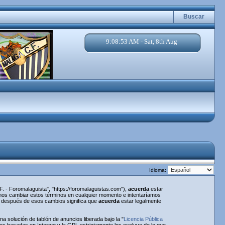
Buscar
9:08:53 AM - Sat, 8th Aug
Idioma:
. - Foromalaguista", "https://foromalaguistas.com"),
acuerda
estar
emos cambiar estos términos en cualquier momento e intentaríamos
a" después de esos cambios significa que
acuerda
estar legalmente
 solución de tablón de anuncios liberada bajo la "
Licencia Pública