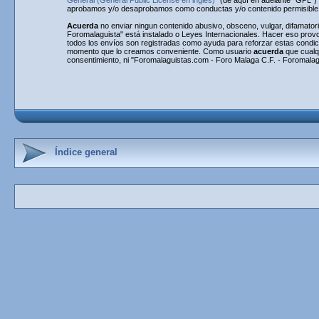
General (General Public License en inglés)
" (de aquí en adelante "GPL"
aprobamos y/o desaprobamos como conductas y/o contenido permisible. 
Acuerda
no enviar ningun contenido abusivo, obsceno, vulgar, difamatori
Foromalaguista" está instalado o Leyes Internacionales. Hacer eso provo
todos los envíos son registradas como ayuda para reforzar estas condi
momento que lo creamos conveniente. Como usuario
acuerda
que cualq
consentimiento, ni "Foromalaguistas.com - Foro Malaga C.F. - Foromalag
Índice general