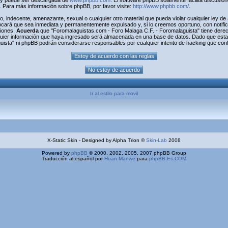
) y puede ser descargada de
www.phpbb.com
. El software phpBB solamente facilita discusio
Para más información sobre phpBB, por favor visite:
http://www.phpbb.com/
.
o, indecente, amenazante, sexual o cualquier otro material que pueda violar cualquier ley d
cará que sea inmediata y permanentemente expulsado y, si lo creemos oportuno, con notifica
ciones.
Acuerda
que "Foromalaguistas.com - Foro Malaga C.F. - Foromalaguista" tiene derecho
uier información que haya ingresado será almacenada en una base de datos. Dado que esta 
uista" ni phpBB podrán considerarse responsables por cualquier intento de hacking que con
Ir al estilo para movil
X-Static Skin - Designed by Alpha Trion ©
Skin-Lab
2008
Powered by
phpBB
© 2000, 2002, 2005, 2007 phpBB Group
Traducción al español por
Huan Manwë
para
phpBB-Es.COM