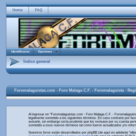
Home
FAQ
Identificarse
Opciones
Índice general
Foromalaguistas.com - Foro Malaga C.F. - Foromalaguista - Regi
Al ingresar en "Foromalaguistas.com - Foro Malaga C.F. - Foromalaguista
legalmente sometido a los siguientes términos. En caso contrario por f
avisarle, sin embargo sería prudente que los revisase por su cuenta pe
sometido a esos nuevos términos tal como fueron actualizados y/o refo
Nuestros foros están desarrollados por phpBB (de aquí en adelante "ello