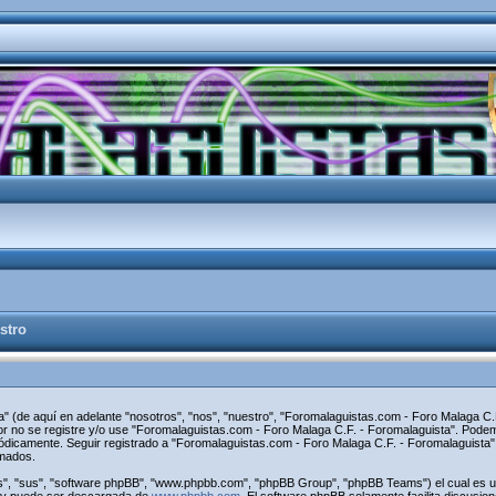
stro
" (de aquí en adelante "nosotros", "nos", "nuestro", "Foromalaguistas.com - Foro Malaga C.F
avor no se registre y/o use "Foromalaguistas.com - Foro Malaga C.F. - Foromalaguista". Pod
riódicamente. Seguir registrado a "Foromalaguistas.com - Foro Malaga C.F. - Foromalaguist
rmados.
s", "sus", "software phpBB", "www.phpbb.com", "phpBB Group", "phpBB Teams") el cual es una