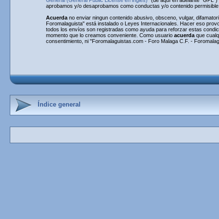
General (General Public License en inglés)
" (de aquí en adelante "GPL"
aprobamos y/o desaprobamos como conductas y/o contenido permisible. 
Acuerda
no enviar ningun contenido abusivo, obsceno, vulgar, difamatori
Foromalaguista" está instalado o Leyes Internacionales. Hacer eso provo
todos los envíos son registradas como ayuda para reforzar estas condi
momento que lo creamos conveniente. Como usuario
acuerda
que cualq
consentimiento, ni "Foromalaguistas.com - Foro Malaga C.F. - Foromalag
Índice general