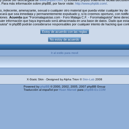
) y puede ser descargada de
www.phpbb.com
. El software phpBB solamente facilita discusio
Para más información sobre phpBB, por favor visite:
http://www.phpbb.com/
.
o, indecente, amenazante, sexual o cualquier otro material que pueda violar cualquier ley d
cará que sea inmediata y permanentemente expulsado y, si lo creemos oportuno, con notifica
ciones.
Acuerda
que "Foromalaguistas.com - Foro Malaga C.F. - Foromalaguista" tiene derecho
uier información que haya ingresado será almacenada en una base de datos. Dado que esta 
uista" ni phpBB podrán considerarse responsables por cualquier intento de hacking que con
Ir al estilo para movil
X-Static Skin - Designed by Alpha Trion ©
Skin-Lab
2008
Powered by
phpBB
© 2000, 2002, 2005, 2007 phpBB Group
Traducción al español por
Huan Manwë
para
phpBB-Es.COM