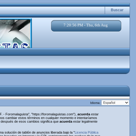
Buscar
7:20:56 PM - Thu, 6th Aug
Idioma:
. - Foromalaguista", "https://foromalaguistas.com"),
acuerda
estar
emos cambiar estos términos en cualquier momento e intentaríamos
a" después de esos cambios significa que
acuerda
estar legalmente
 solución de tablón de anuncios liberada bajo la "
Licencia Pública