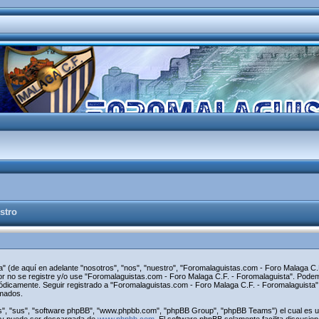
stro
" (de aquí en adelante "nosotros", "nos", "nuestro", "Foromalaguistas.com - Foro Malaga C.F
avor no se registre y/o use "Foromalaguistas.com - Foro Malaga C.F. - Foromalaguista". Pod
riódicamente. Seguir registrado a "Foromalaguistas.com - Foro Malaga C.F. - Foromalaguist
rmados.
s", "sus", "software phpBB", "www.phpbb.com", "phpBB Group", "phpBB Teams") el cual es una