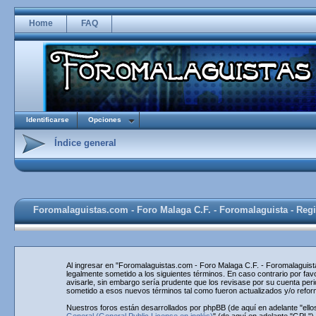
Home
FAQ
Identificarse
Opciones
Índice general
Foromalaguistas.com - Foro Malaga C.F. - Foromalaguista - Regi
Al ingresar en "Foromalaguistas.com - Foro Malaga C.F. - Foromalaguista
legalmente sometido a los siguientes términos. En caso contrario por f
avisarle, sin embargo sería prudente que los revisase por su cuenta pe
sometido a esos nuevos términos tal como fueron actualizados y/o refo
Nuestros foros están desarrollados por phpBB (de aquí en adelante "ello