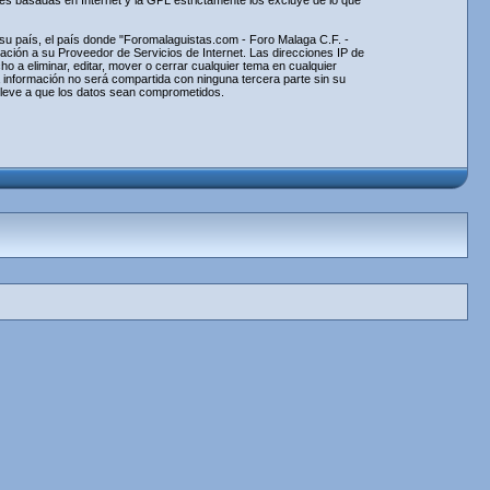
nes basadas en Internet y la GPL estrictamente los excluye de lo que
e su país, el país donde "Foromalaguistas.com - Foro Malaga C.F. -
ción a su Proveedor de Servicios de Internet. Las direcciones IP de
 a eliminar, editar, mover o cerrar cualquier tema en cualquier
información no será compartida con ninguna tercera parte sin su
lleve a que los datos sean comprometidos.