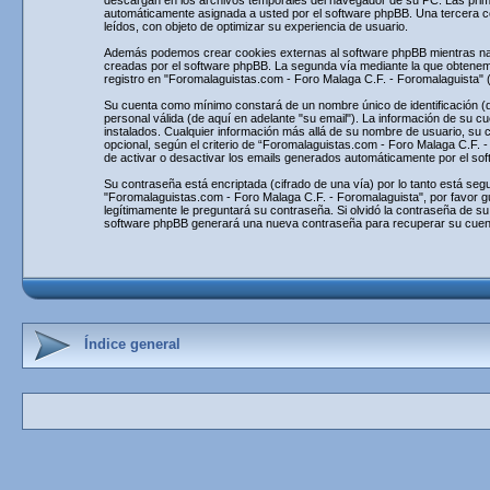
descargan en los archivos temporales del navegador de su PC. Las primera
automáticamente asignada a usted por el software phpBB. Una tercera c
leídos, con objeto de optimizar su experiencia de usuario.
Además podemos crear cookies externas al software phpBB mientras nav
creadas por el software phpBB. La segunda vía mediante la que obtenemo
registro en "Foromalaguistas.com - Foro Malaga C.F. - Foromalaguista" 
Su cuenta como mínimo constará de un nombre único de identificación (de
personal válida (de aquí en adelante "su email"). La información de su c
instalados. Cualquier información más allá de su nombre de usuario, su 
opcional, según el criterio de “Foromalaguistas.com - Foro Malaga C.F. -
de activar o desactivar los emails generados automáticamente por el so
Su contraseña está encriptada (cifrado de una vía) por lo tanto está s
"Foromalaguistas.com - Foro Malaga C.F. - Foromalaguista", por favor g
legítimamente le preguntará su contraseña. Si olvidó la contraseña de su
software phpBB generará una nueva contraseña para recuperar su cuen
Índice general