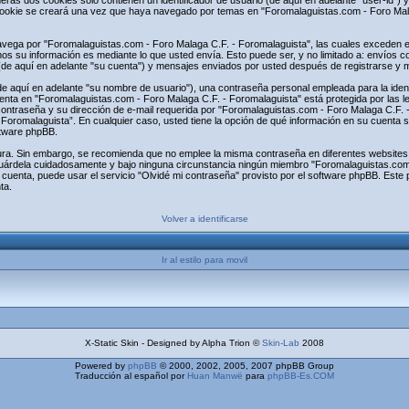
s dos cookies sólo contienen un identificador de usuario (de aquí en adelante "user-id") y 
ookie se creará una vez que haya navegado por temas en "Foromalaguistas.com - Foro Malag
ega por "Foromalaguistas.com - Foro Malaga C.F. - Foromalaguista", las cuales exceden el
s su información es mediante lo que usted envía. Esto puede ser, y no limitado a: envíos 
(de aquí en adelante "su cuenta") y mensajes enviados por usted después de registrarse y mi
 aquí en adelante "su nombre de usuario"), una contraseña personal empleada para la identi
uenta en "Foromalaguistas.com - Foro Malaga C.F. - Foromalaguista" está protegida por las l
contraseña y su dirección de e-mail requerida por "Foromalaguistas.com - Foro Malaga C.F. - 
 Foromalaguista”. En cualquier caso, usted tiene la opción de qué información en su cuenta 
ftware phpBB.
egura. Sin embargo, se recomienda que no emplee la misma contraseña en diferentes websites
uárdela cuidadosamente y bajo ninguna circunstancia ningún miembro "Foromalaguistas.com 
 cuenta, puede usar el servicio "Olvidé mi contraseña" provisto por el software phpBB. Este p
ta.
Volver a identificarse
Ir al estilo para movil
X-Static Skin - Designed by Alpha Trion ©
Skin-Lab
2008
Powered by
phpBB
© 2000, 2002, 2005, 2007 phpBB Group
Traducción al español por
Huan Manwë
para
phpBB-Es.COM