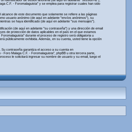
un identificador de sesión anónima (de aquí en adelante "session-id"),
a C.F. - Foromalaguista" y se emplea para registrar cuales han sido
 alcance de este documento que solamente se refiere a las páginas
como usuario anónimo (de aquí en adelante "envíos anónimos"), su
entras se haya identificado (de aquí en adelante "sus mensajes").
ficación (de aquí en adelante "su contraseña") y una dirección de email
eyes de protección de datos aplicables en el país en el que estamos
Foromalaguista" durante el proceso de registro será obligatoria u
será públicamente exhibida. Además, en su cuenta, usted tiene la opción
. Su contraseña garantiza el acceso a su cuenta en
- Foro Malaga C.F. - Foromalaguista", phpBB u otra tercera parte,
roceso le solicitará ingresar su nombre de usuario y su email, luego el