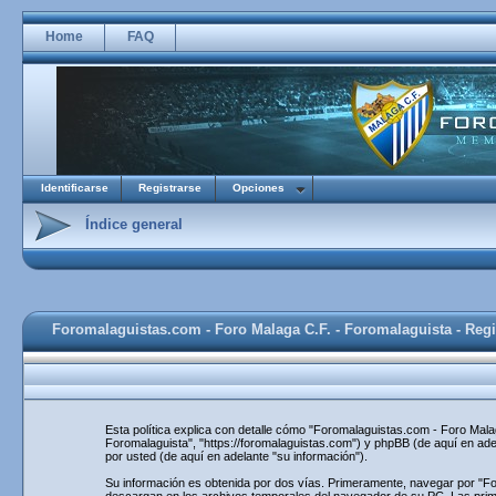
Home
FAQ
Identificarse
Registrarse
Opciones
Índice general
Foromalaguistas.com - Foro Malaga C.F. - Foromalaguista - Regi
Esta política explica con detalle cómo "Foromalaguistas.com - Foro Mal
Foromalaguista", "https://foromalaguistas.com") y phpBB (de aquí en ad
por usted (de aquí en adelante "su información").
Su información es obtenida por dos vías. Primeramente, navegar por "F