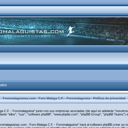
stro
Foromalaguistas.com - Foro Malaga C.F. - Foromalaguista - Política de privacidad
aga C.F. - Foromalaguista" junto con sus empresas asociadas (de aquí en adelante "nosotros"
elante "ellos", "sus", "software phpBB", "www.phpbb.com", "phpBB Group", "phpBB Teams") e
oromalaguistas.com - Foro Malaga C.F. - Foromalaguista" hará al software phpBB crear un n