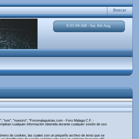
Buscar
8:03:09 AM - Sat, 8th Aug
, "nos", "nuestro", "Foromalaguistas.com - Foro Malaga C.F. -
mplean cualquier información obtenida durante cualquier sesión de uso
úmero de cookies, las cuales son un pequeño archivo de texto que se